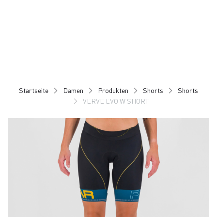
Zu
Zu
Inhalt
Navigation
springen
springen
Startseite
Damen
Produkten
Shorts
Shorts
VERVE EVO W SHORT