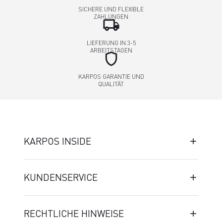
SICHERE UND FLEXIBLE
ZAHLUNGEN
local_shipping
LIEFERUNG IN 3-5
ARBEITSTAGEN
shield
KARPOS GARANTIE UND
QUALITÄT
KARPOS INSIDE
KUNDENSERVICE
RECHTLICHE HINWEISE