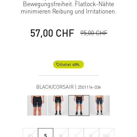
Bewegungsfreiheit. Flatlock-Nähte
minimieren Reibung und Irritationen.
57,00 CHF
95,00 CHF
Outlet 40%
local_offer
BLACK/CORSAIR |
2501114-034
XS
S
M
L
XL
XXL