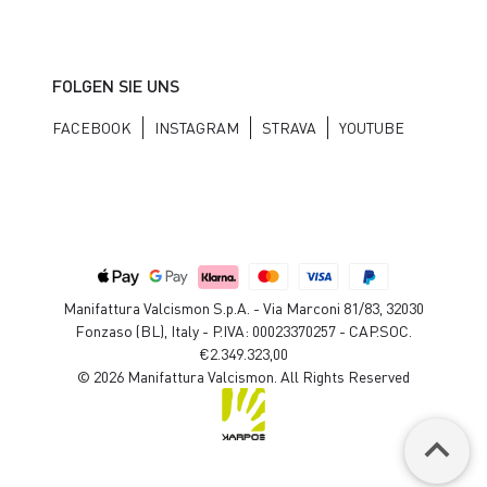
FOLGEN SIE UNS
FACEBOOK
INSTAGRAM
STRAVA
YOUTUBE
Manifattura Valcismon S.p.A. - Via Marconi 81/83, 32030
Fonzaso (BL), Italy - P.IVA: 00023370257 - CAP.SOC.
€2.349.323,00
© 2026 Manifattura Valcismon. All Rights Reserved
keyboard_arrow_up