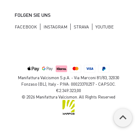
FOLGEN SIE UNS
FACEBOOK
INSTAGRAM
STRAVA
YOUTUBE
Manifattura Valcismon S.p.A. - Via Marconi 81/83, 32030
Fonzaso (BL), Italy - P.IVA: 00023370257 - CAP.SOC.
€2.349.323,00
© 2026 Manifattura Valcismon. All Rights Reserved
keyboard_arrow_up