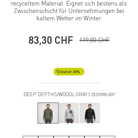
recyceltem Material. Eignet sich bestens als
Zwischenschicht für Unternehmungen bei
kaltem Wetter im Winter.
83,30 CHF
119,00 CHF
Outlet 30%
local_offer
DEEP DEPTHS/WOODL.GRAY |
2531098-007