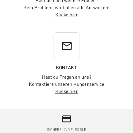
Hast du noch weitere Fragen?
Kein Problem, wir haben alle Antworten!
Klicke hier
email
KONTAKT
Hast du Fragen an uns?
Kontaktiere unseren Kundenservice
Klicke hier
credit_card
SICHERE UND FLEXIBLE