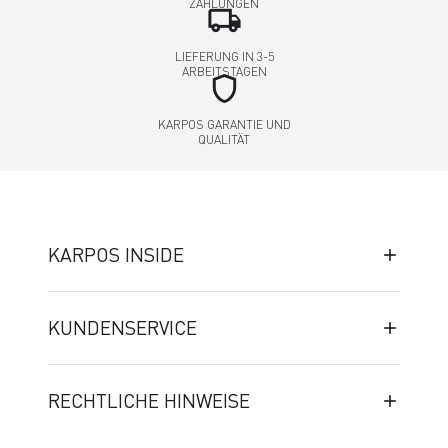
ZAHLUNGEN
local_shipping
LIEFERUNG IN 3-5
ARBEITSTAGEN
shield
KARPOS GARANTIE UND
QUALITÄT
KARPOS INSIDE
KUNDENSERVICE
RECHTLICHE HINWEISE