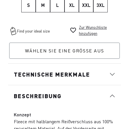
S
M
L
XL
XXL
3XL
Zur Wunschliste
favorite_border
hinzufügen
WÄHLEN SIE EINE GRÖSSE AUS
TECHNISCHE MERKMALE
BESCHREIBUNG
Konzept
Fleece mit halblangem Reißverschluss aus 100%
recyceltem Material. Auf der Vorderseite mit