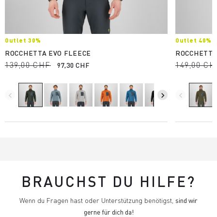
Outlet 30%
Outlet 40%
ROCCHETTA EVO FLEECE
ROCCHETTA
139,00 CHF
149,00 CH
97,30 CHF
navigate_before
navigate_next
navigate_before
BRAUCHST DU HILFE?
Wenn du Fragen hast oder Unterstützung benötigst,
sind wir
gerne für dich da!