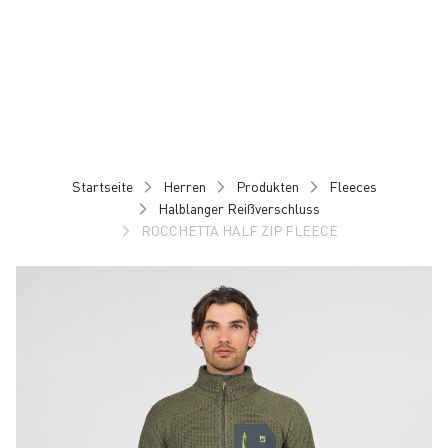
Zu
Zu
Inhalt
Navigation
springen
springen
Startseite
Herren
Produkten
Fleeces
Halblanger Reißverschluss
ROCCHETTA HALF ZIP FLEECE