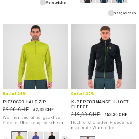
Vergleichen
Vergleichen
Outlet 30%
Outlet 30%
PIZZOCCO HALF ZIP
K-PERFORMANCE H-LOFT
FLEECE
89,00 CHF
62,30 CHF
219,00 CHF
153,30 CHF
Warmer und atmungsaktiver
Hochfunktioneller Fleece, der
Fleece. Überzeugt durch sein
maximale Wärme bei
geringes Gewicht von nur 306
minimalem Gewicht bietet.
Gramm. Vielseitig und perfekt
Perfekt beim Tragen
für verschiedene sportliche