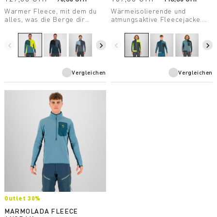
Warmer Fleece, mit dem du
Wärmeisolierende und
alles, was die Berge dir
atmungsaktive Fleecejacke.
bieten, genießen kannst. Hohe
Aufgrund der
Atmungsaktivität und guter
Hybridkonstruktion ist sie
Wärmeschutz. Lässt sich
extrem funktionell und
navigate_before
navigate_next
navigate_before
navigate_next
perfekt mit allen anderen
vielseitig. Hervorragend
Produkten aus unserer
geeignet zum Skitourengehen.
Federa Linie kombinieren.
Vergleichen
Vergleichen
Outlet 30%
MARMOLADA FLEECE