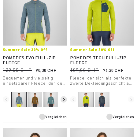
Summer Sale 30% Off
Summer Sale 30% Off
POMEDES EVO FULL-ZIP
POMEDES TECH FULL-ZIP
FLEECE
FLEECE
129,00 CHF
109,00 CHF
90,30 CHF
76,30 CHF
Bequemer und vielseitig
Fleece, der sich als perfekte
einsetzbarer Fleece, den du
zweite Bekleidungsschicht an
auf alle deine Touren einfach
kühleren Tagen eignet. Er ist
mitnehmen kannst. Perfekt
mit einer Brusttasche mit
geeignet als leichte, zweite
Reißverschluss ausgestattet
navigate_before
navigate_next
navigate_before
navigate_next
Bekleidungsschicht an
und lässt sich problemlos mit
kühleren Tagen.
einem Klettergurt tragen.
Vergleichen
Vergleichen