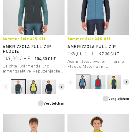
Summer Sale 30% Off
Summer Sale 30% Off
AMBRIZZOLA FULL-ZIP
AMBRIZZOLA FULL-ZIP
HOODIE
139,00 CHF
97,30 CHF
149,00 CHF
104,30 CHF
Aus mittelschwerem Thermo
Leichte, wärmende und
Fleece Material mit
atmungsaktive Kapuzenjacke
schachbrettartiger Struktur
aus mittelschweren Fleece
auf der Innenseite für
Material. Entwickelt für
hervorragende
navigate_before
navigate_next
sommerliche Outdoor-
navigate_before
navigate_next
Atmungsaktivität, Leichtigkeit
Aktivitäten.
und Wärmeisolation.
Vergleichen
Vergleichen