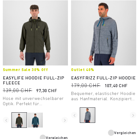
Summer Sale 30% Off
Outlet 40%
EASYLIFE HOODIE FULL-ZIP
EASYFRIZZ FULL-ZIP HOODIE
FLEECE
179,00 CHF
107,40 CHF
139,00 CHF
97,30 CHF
Bequemer, elastischer Hoodie
Hose mit unverwechselbarer
aus Hanfmaterial. Konzipiert
Optik. Perfekt für
als Freizeitbekleidung und für
Wanderungen und als
moderate Outdoor-Aktivitäten.
Freizeitkleidung.
navigate_before
navigate_next
navigate_before
navigate_next
Vergleichen
Vergleichen