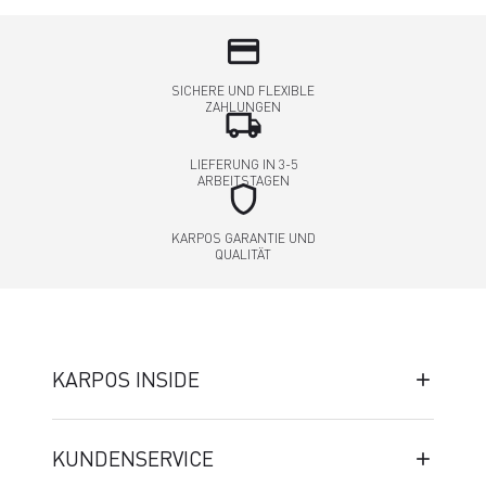
credit_card
SICHERE UND FLEXIBLE
ZAHLUNGEN
local_shipping
LIEFERUNG IN 3-5
ARBEITSTAGEN
shield
KARPOS GARANTIE UND
QUALITÄT
KARPOS INSIDE
KUNDENSERVICE