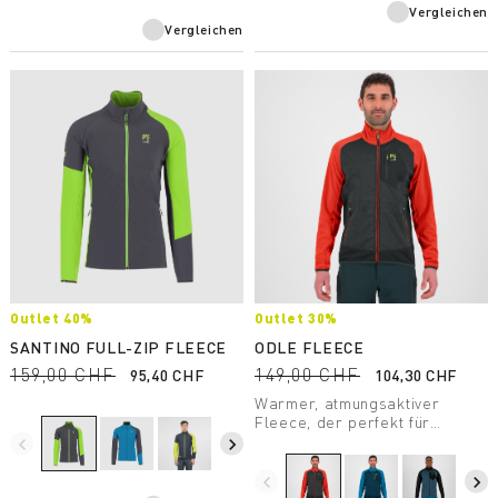
haben sollte.
Vergleichen
Vergleichen
Outlet 40%
Outlet 30%
SANTINO FULL-ZIP FLEECE
ODLE FLEECE
159,00 CHF
149,00 CHF
95,40 CHF
104,30 CHF
Warmer, atmungsaktiver
Fleece, der perfekt für
intensive Aktivitäten bei
navigate_before
navigate_next
moderaten Temperaturen
geeignet ist.
navigate_before
navigate_next