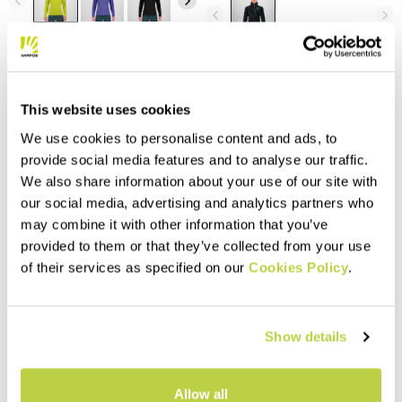
navigate_before
navigate_next
mehrerer Lagen und einfach
Aktivitäten im Winter.
navigate_before
navigate_next
zu verstauen.
Vergleichen
Vergleichen
This website uses cookies
We use cookies to personalise content and ads, to
provide social media features and to analyse our traffic.
We also share information about your use of our site with
our social media, advertising and analytics partners who
may combine it with other information that you’ve
provided to them or that they’ve collected from your use
of their services as specified on our
Cookies Policy
.
Outlet 50%
Outlet 30%
TOTOGA HEMP FULL-ZIP
FEDERA HALF-ZIP FLEECE
HOODIE
Show details
99,00 CHF
69,30 CHF
179,00 CHF
89,50 CHF
Warmer, leichter Fleece mit
Dieser Kapuzenpulli besteht
guter Wärmeisolation. Er ist
Allow all
aus 100% natürlichem
vielseitig einsetzbar und für