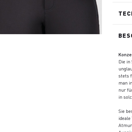
TEC
BES
Konze
Die in
unglau
stets 
man in
nur fü
in sol
Sie be
ideale
Atmung