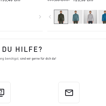
navigate_next
navigate_before
DU HILFE?
ng benötigst,
sind wir gerne für dich da!
uiz
email