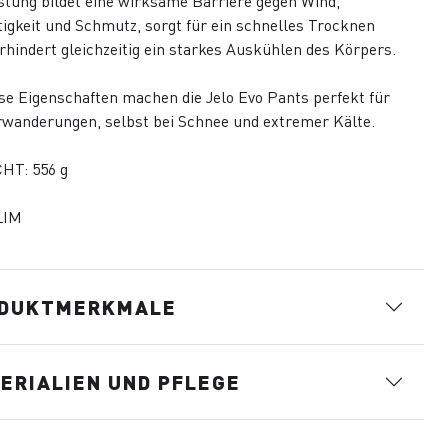
tung bildet eine wirksame Barriere gegen Wind,
igkeit und Schmutz, sorgt für ein schnelles Trocknen
rhindert gleichzeitig ein starkes Auskühlen des Körpers.
ese Eigenschaften machen die Jelo Evo Pants perfekt für
wanderungen, selbst bei Schnee und extremer Kälte.
HT: 556 g
LIM
DUKTMERKMALE
ERIALIEN UND PFLEGE