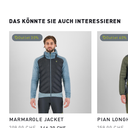
DAS KÖNNTE SIE AUCH INTERESSIEREN
Outlet 30%
Outlet 40%
local_offer
local_offer
MARMAROLE JACKET
PIAN LONG
209,00 CHF
146,30 CHF
259,00 CHF