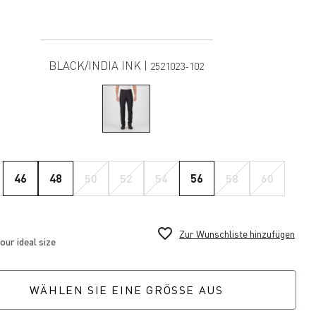
BLACK/INDIA INK |
2521023-102
46
48
50
52
54
56
58
60
favorite_border
Zur Wunschliste hinzufügen
WÄHLEN SIE EINE GRÖSSE AUS