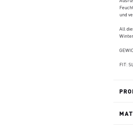
Ausrüs
Feucht
und ve
All di
Winter
GEWIC
FIT: S
PRO
MAT