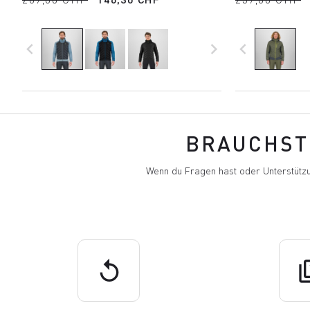
navigate_before
navigate_next
navigate_before
BRAUCHST 
Wenn du Fragen hast oder Unterstützu
replay
q