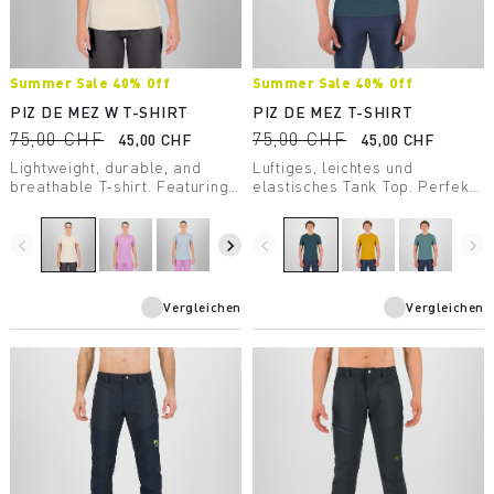
Summer Sale 40% Off
Summer Sale 40% Off
PIZ DE MEZ W T-SHIRT
PIZ DE MEZ T-SHIRT
75,00 CHF
75,00 CHF
45,00 CHF
45,00 CHF
Lightweight, durable, and
Luftiges, leichtes und
breathable T-shirt. Featuring
elastisches Tank Top. Perfekt
Polygiene® treatment, it’s
geeignet für sommerliche
perfect for high-intensity
Outdoor-Aktivitäten bei sehr
activity.
hohen Temperaturen.
navigate_before
navigate_next
navigate_before
navigate_next
Vergleichen
Vergleichen