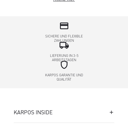
credit_card
SICHERE UND FLEXIBLE
ZAHLUNGEN
local_shipping
LIEFERUNG IN 3-5
ARBEITSTAGEN
shield
KARPOS GARANTIE UND
QUALITÄT
KARPOS INSIDE