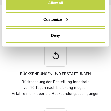
Allow all
BRAUCHST DU HILFE?
Customize
Wenn du Fragen hast oder Unterstützung benötigst,
sind wir
gerne für dich da!
Deny
replay
RÜCKSENDUNGEN UND ERSTATTUNGEN
Rücksendung der Bestellung innerhalb
von 30 Tagen nach Lieferung möglich
Erfahre mehr über die Rücksendungsbedingungen