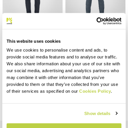
Summer Sale 40% Off
LIMARO' W PANTS
LIMARO' PANTS
This website uses cookies
109,00 CHF
109,00 CHF
65,40 CHF
We use cookies to personalise content and ads, to
Simple, durable pants,
Leichtes und kühles Top mit
designed for climbing but also
Polygene®-Behandlung, das
provide social media features and to analyse our traffic.
perfect for hiking. Featuring
ideal bei großer Hitze im
We also share information about your use of our site with
DWR treatment, they offer
Sommer ist.
comfort and breathability.
navigate_before
navigate_next
our social media, advertising and analytics partners who
navigate_before
navigate_next
may combine it with other information that you’ve
provided to them or that they’ve collected from your use
Vergleichen
Vergleichen
of their services as specified on our
Cookies Policy
.
Show details