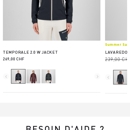
Summer Sale
TEMPORALE 2.0 W JACKET
LAVAREDO 
269,00 CHF
239,00 CH
navigate_before
navigate_next
navigate_before
BESOIN D'AIDE ?