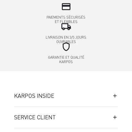
credit_card
PAIEMENTS SÉCURISÉS
ET FLEXIBLES
local_shipping
LIVRAISON EN 3/5 JOURS
OUVRABLES
shield
GARANTIE ET QUALITÉ
KARPOS
KARPOS INSIDE
SERVICE CLIENT