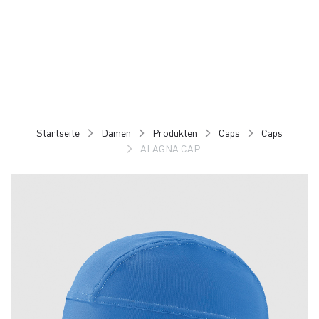
Zu
Zu
Inhalt
Navigation
springen
springen
Startseite
Damen
Produkten
Caps
Caps
ALAGNA CAP