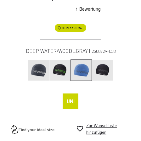
Outlet 30%
local_offer
DEEP WATER/WOODL.GRAY |
2500729-038
UNI
Zur Wunschliste
favorite_border
hinzufügen