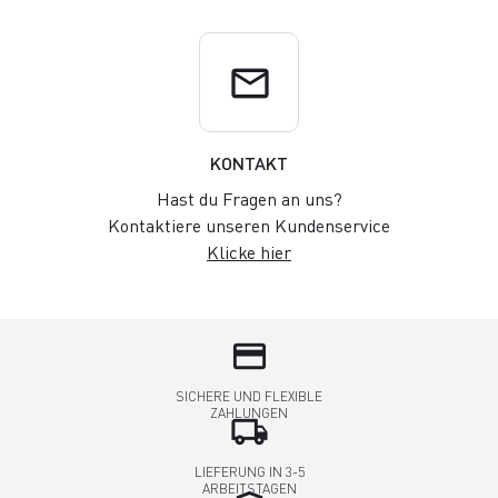
email
KONTAKT
Hast du Fragen an uns?
Kontaktiere unseren Kundenservice
Klicke hier
credit_card
SICHERE UND FLEXIBLE
ZAHLUNGEN
local_shipping
LIEFERUNG IN 3-5
ARBEITSTAGEN