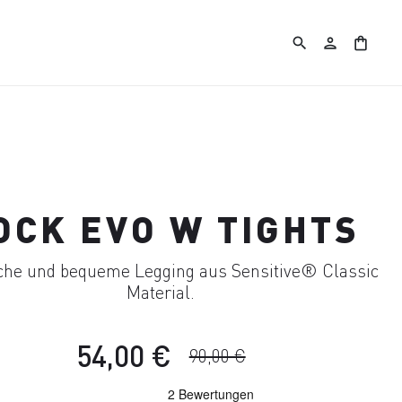
search
person
shopping_bag
OCK EVO W TIGHTS
sche und bequeme Legging aus Sensitive® Classic
Material.
54,00 €
90,00 €