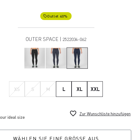
Outlet 40%
local_offer
OUTER SPACE |
2522034-062
XS
S
M
L
XL
XXL
favorite_border
Zur Wunschliste hinzufügen
WÄHLEN SIE EINE GRÖSSE AUS