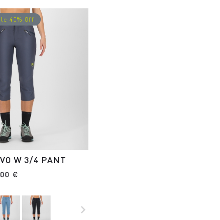
le 40% Off
VO W 3/4 PANT
,00 €
navigate_next