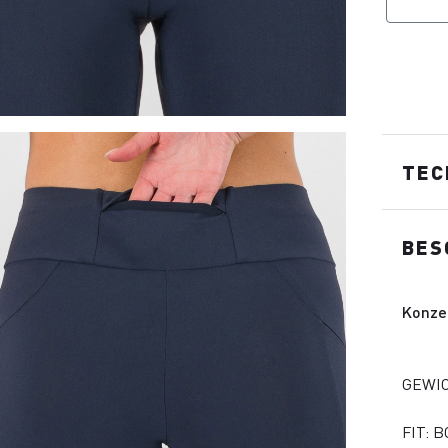
TEC
BES
Konze
GEWIC
FIT: 