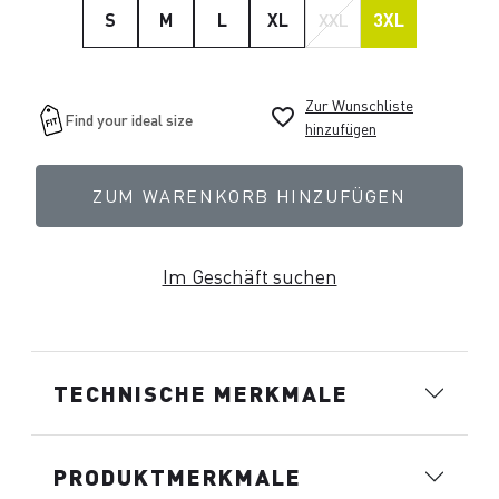
S
M
L
XL
XXL
3XL
Zur Wunschliste
favorite_border
hinzufügen
ZUM WARENKORB HINZUFÜGEN
Im Geschäft suchen
TECHNISCHE MERKMALE
PRODUKTMERKMALE