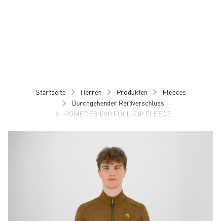
Zu
Zu
Inhalt
Navigation
springen
springen
Startseite
Herren
Produkten
Fleeces
Durchgehender Reißverschluss
POMEDES EVO FULL-ZIP FLEECE