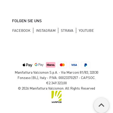
FOLGEN SIE UNS
FACEBOOK
INSTAGRAM
STRAVA
YOUTUBE
Manifattura Valcismon S.p.A. - Via Marconi 81/83, 32030
Fonzaso (BL), Italy - P.IVA: 00023370257 - CAP.SOC.
€2.349.323,00
© 2026 Manifattura Valcismon. All Rights Reserved
keyboard_arrow_up