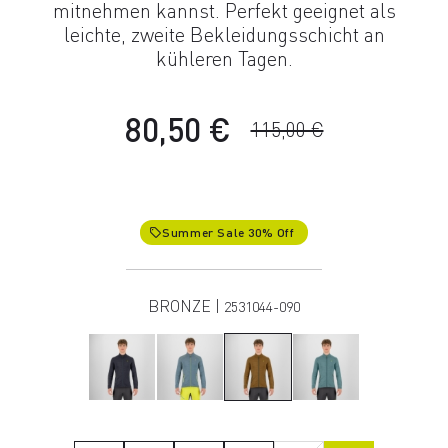
mitnehmen kannst. Perfekt geeignet als
leichte, zweite Bekleidungsschicht an
kühleren Tagen.
80,50 €
115,00 €
Summer Sale 30% Off
local_offer
BRONZE |
2531044-090