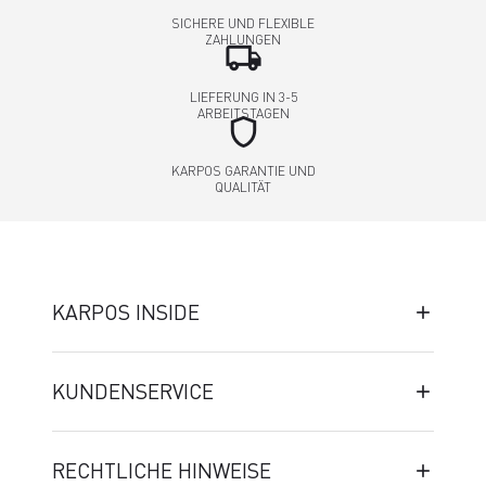
SICHERE UND FLEXIBLE
ZAHLUNGEN
local_shipping
LIEFERUNG IN 3-5
ARBEITSTAGEN
shield
KARPOS GARANTIE UND
QUALITÄT
KARPOS INSIDE
KUNDENSERVICE
RECHTLICHE HINWEISE