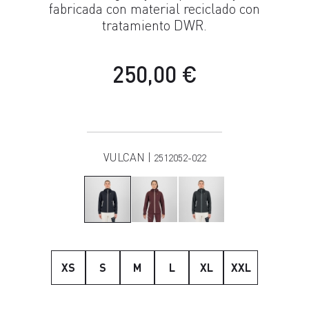
fabricada con material reciclado con
tratamiento DWR.
250,00 €
VULCAN |
2512052-022
XS
S
M
L
XL
XXL