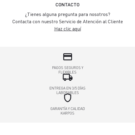
CONTACTO
¿Tienes alguna pregunta para nosotros?
Contacta con nuestro Servicio de Atención al Cliente
Haz clic aquí
credit_card
PAGOS SEGUROS Y
FLEXIBLES
local_shipping
ENTREGA EN 3/5 DÍAS
LABORABLES
shield
GARANTÍA Y CALIDAD
KARPOS