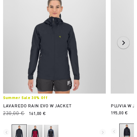
Summer Sale 30% Off
LAVAREDO RAIN EVO W JACKET
PLUVIA W J
230,00 €
195,00 €
161,00 €
navigate_before
navigate_before
navigate_next