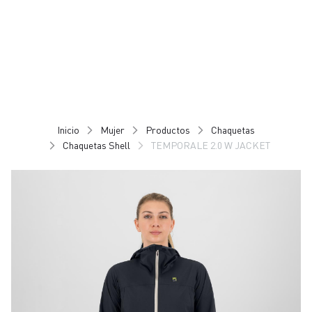
Ir
Saltar
al
a
contenido
la
navegación
Inicio
Mujer
Productos
Chaquetas
Chaquetas Shell
TEMPORALE 2.0 W JACKET