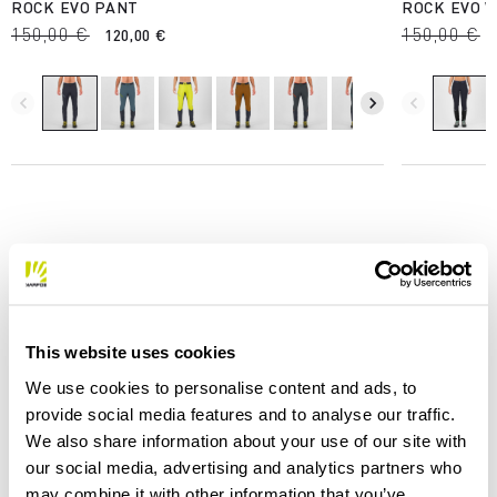
ROCK EVO PANT
ROCK EVO 
150,00 €
150,00 €
120,00 €
navigate_before
navigate_next
navigate_before
LE NOSTRE STORIE
This website uses cookies
We use cookies to personalise content and ads, to
Scopri di più
provide social media features and to analyse our traffic.
We also share information about your use of our site with
our social media, advertising and analytics partners who
may combine it with other information that you’ve