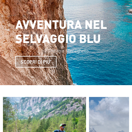
AVVENTURA NEL
SELVAGGIO BLU
by Giacomo Meneghello
SCOPRI DI PIU'