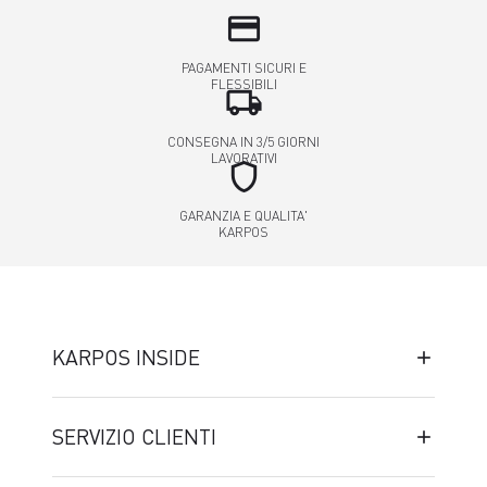
credit_card
PAGAMENTI SICURI E
FLESSIBILI
local_shipping
CONSEGNA IN 3/5 GIORNI
LAVORATIVI
shield
GARANZIA E QUALITA'
KARPOS
KARPOS INSIDE
SERVIZIO CLIENTI