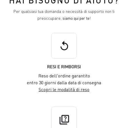
HAI BISOGNO DI AIUTO?
Per qualsiasi tua domanda o necessità di supporto non ti
preoccupare,
siamo qui per te
!
replay
RESI E RIMBORSI
Reso dell'ordine garantito
entro 30 giorni dalla data di consegna
Scopri le modalità di reso
quiz