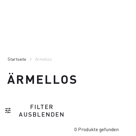
Zu
Zu
Inhalt
Navigation
springen
springen
Startseite
Ärmellos
ÄRMELLOS
FILTER
tune
AUSBLENDEN
0 Produkte gefunden