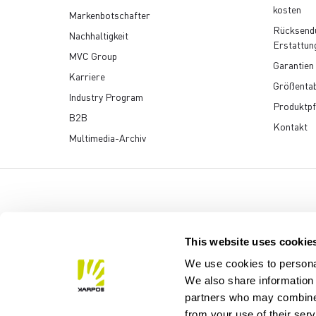
kosten
Markenbotschafter
Rücksend
Nachhaltigkeit
Erstattun
MVC Group
Garantien
Karriere
Größentab
Industry Program
Produktpf
B2B
Kontakt
Multimedia-Archiv
Manifattura Valcismon S
This website uses cookie
We use cookies to personal
We also share information 
partners who may combine i
from your use of their ser