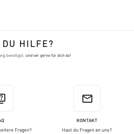
DU HILFE?
ng benötigst,
sind wir gerne für dich da!
uiz
email
AQ
KONTAKT
eitere Fragen?
Hast du Fragen an uns?