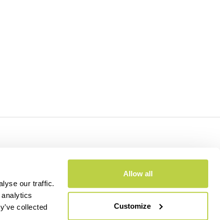
- CAP.SOC. €2.349.323,00
Allow all
yse our traffic.
 analytics
Customize
y’ve collected