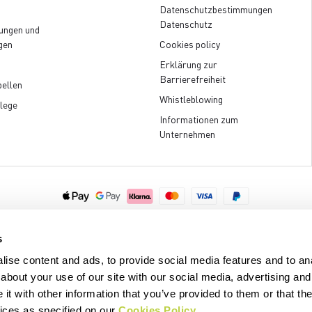
Datenschutzbestimmungen
Datenschutz
ungen und
gen
Cookies policy
Erklärung zur
Barrierefreiheit
ellen
Whistleblowing
lege
Informationen zum
Unternehmen
.p.A. - Via Marconi 81/83, 32030 Fonzaso (BL), Italy - P.IVA: 00023370257 
© 2026 Manifattura Valcismon. All Rights Reserved
s
ise content and ads, to provide social media features and to anal
about your use of our site with our social media, advertising and
t with other information that you’ve provided to them or that the
vices as specified on our
Cookies Policy
.