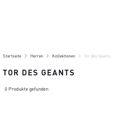
Zu
Zu
Inhalt
Navigation
springen
springen
Startseite
Herren
Kollektionen
Tor des Geants
TOR DES GEANTS
0 Produkte gefunden