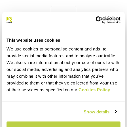
quiz
FAQ
This website uses cookies
Hast du noch weitere Fragen?
We use cookies to personalise content and ads, to
Kein Problem, wir haben alle Antworten!
provide social media features and to analyse our traffic.
Klicke hier
We also share information about your use of our site with
our social media, advertising and analytics partners who
may combine it with other information that you’ve
provided to them or that they’ve collected from your use
email
of their services as specified on our
Cookies Policy
.
Show details
KONTAKT
Hast du Fragen an uns?