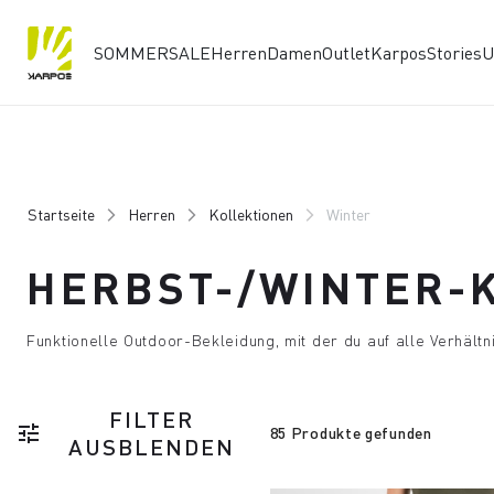
SOMMERSALE
Herren
Damen
Outlet
Karpos
Stories
U
Zu
Zu
Inhalt
Navigation
springen
springen
Startseite
Herren
Kollektionen
Winter
HERBST-/WINTER-
Funktionelle Outdoor-Bekleidung, mit der du auf alle Verhältni
FILTER
tune
85 Produkte gefunden
AUSBLENDEN