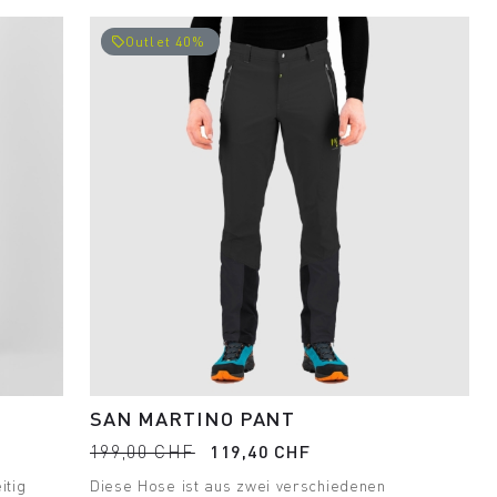
Outlet 40%
local_offer
SAN MARTINO PANT
199,00 CHF
119,40 CHF
itig
Diese Hose ist aus zwei verschiedenen