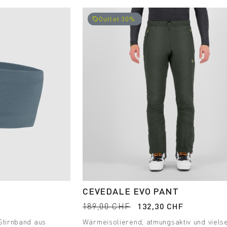
Outlet 30%
local_offer
CEVEDALE EVO PANT
189,00 CHF
132,30 CHF
Stirnband aus
Wärmeisolierend, atmungsaktiv und vielse