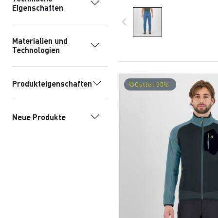
Freizeitbekleidung.
Eigenschaften
navigate_before
Materialien und
Technologien
Produkteigenschaften
Outlet 30%
local_offer
Neue Produkte