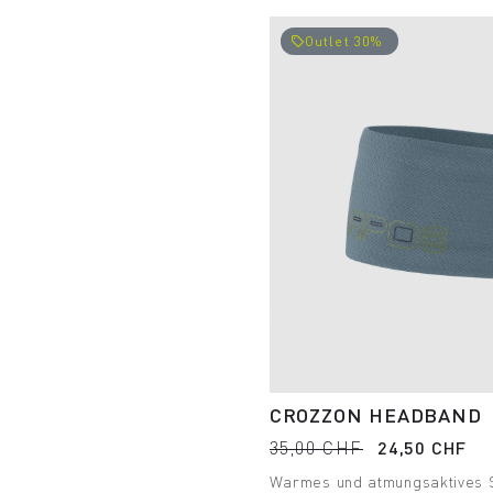
Outlet 30%
local_offer
CROZZON HEADBAND
35,00 CHF
24,50 CHF
Warmes und atmungsaktives 