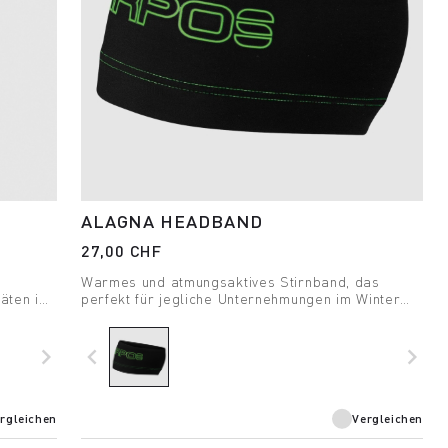
ALAGNA HEADBAND
27,00 CHF
r
Warmes und atmungsaktives Stirnband, das
täten im
perfekt für jegliche Unternehmungen im Winter
ist.
navigate_next
navigate_before
navigate_next
rgleichen
Vergleichen