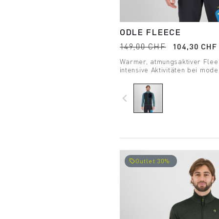
ODLE FLEECE
149,00 CHF
104,30 CHF
Warmer, atmungsaktiver Fleec
intensive Aktivitäten bei mo
geeignet ist.
navigate_before
Outlet 30%
local_offer