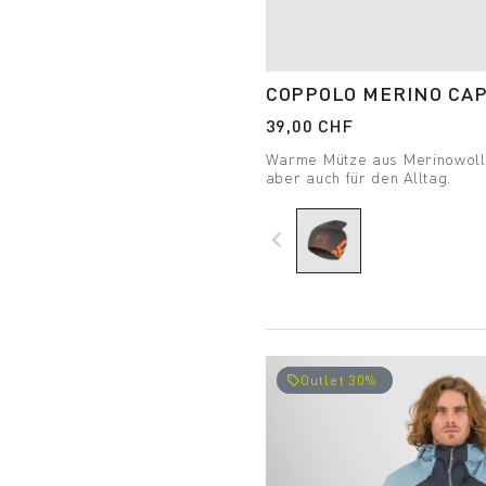
COPPOLO MERINO CA
39,00 CHF
Warme Mütze aus Merinowolle
aber auch für den Alltag.
navigate_before
Outlet 30%
local_offer