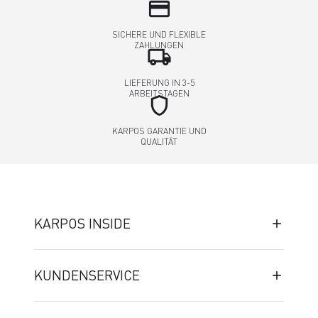
credit_card
SICHERE UND FLEXIBLE
ZAHLUNGEN
local_shipping
LIEFERUNG IN 3-5
ARBEITSTAGEN
shield
KARPOS GARANTIE UND
QUALITÄT
KARPOS INSIDE
KUNDENSERVICE