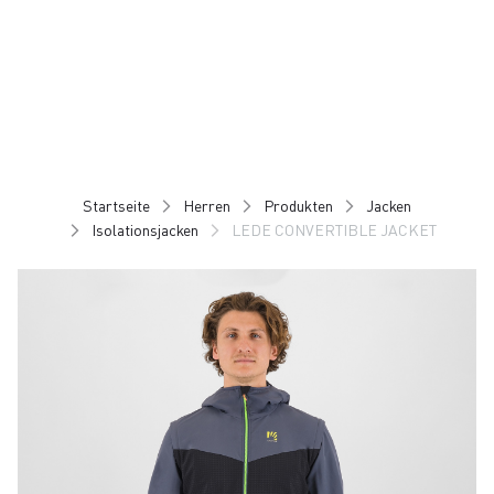
Zu
Zu
Inhalt
Navigation
springen
springen
Startseite
Herren
Produkten
Jacken
Isolationsjacken
LEDE CONVERTIBLE JACKET