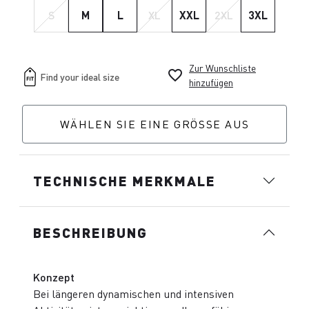
S
M
L
XL
XXL
2XL
3XL
Zur Wunschliste
favorite_border
hinzufügen
WÄHLEN SIE EINE GRÖSSE AUS
TECHNISCHE MERKMALE
BESCHREIBUNG
Konzept
Bei längeren dynamischen und intensiven