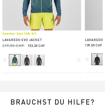
Summer Sale 30% Off
LAVAREDO EVO JACKET
LAVAREDO 
219,00 CHF
139,00 CHF
153,30 CHF
navigate_before
navigate_before
navigate_next
BRAUCHST DU HILFE?