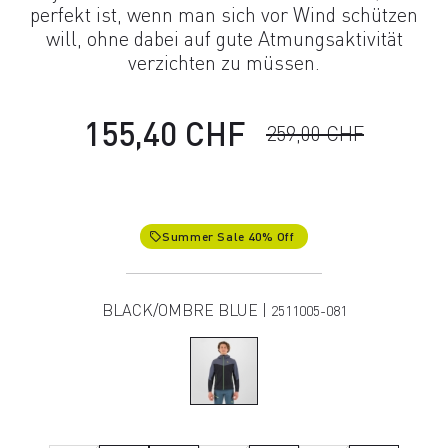
perfekt ist, wenn man sich vor Wind schützen
will, ohne dabei auf gute Atmungsaktivität
verzichten zu müssen.
155,40 CHF
259,00 CHF
Summer Sale 40% Off
local_offer
BLACK/OMBRE BLUE |
2511005-081