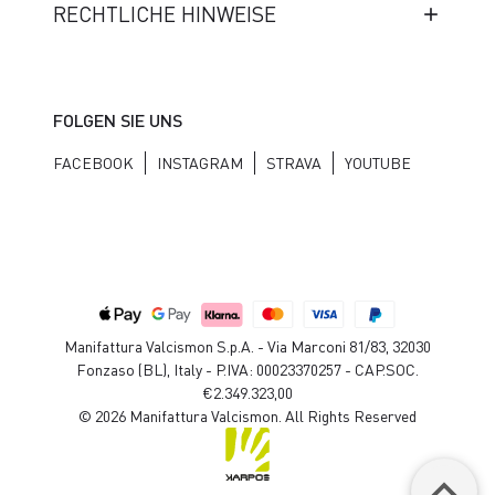
RECHTLICHE HINWEISE
FOLGEN SIE UNS
FACEBOOK
INSTAGRAM
STRAVA
YOUTUBE
Manifattura Valcismon S.p.A. - Via Marconi 81/83, 32030
Fonzaso (BL), Italy - P.IVA: 00023370257 - CAP.SOC.
€2.349.323,00
© 2026 Manifattura Valcismon. All Rights Reserved
keyboard_arrow_up