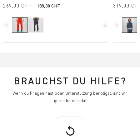
269,00 CHF
319,00 CH
188,30 CHF
navigate_before
navigate_next
navigate_before
BRAUCHST DU HILFE?
Wenn du Fragen hast oder Unterstützung benötigst,
sind wir
gerne für dich da!
replay