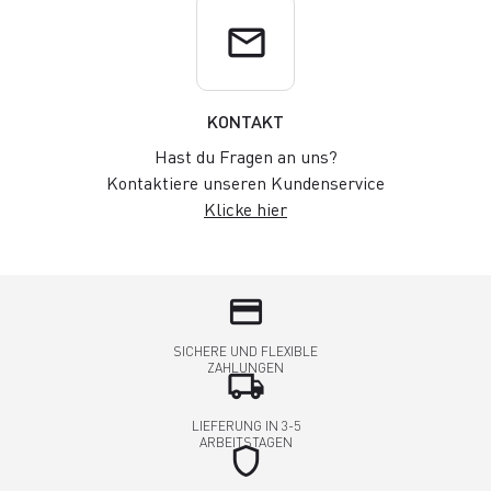
email
KONTAKT
Hast du Fragen an uns?
Kontaktiere unseren Kundenservice
Klicke hier
credit_card
SICHERE UND FLEXIBLE
ZAHLUNGEN
local_shipping
LIEFERUNG IN 3-5
ARBEITSTAGEN
shield