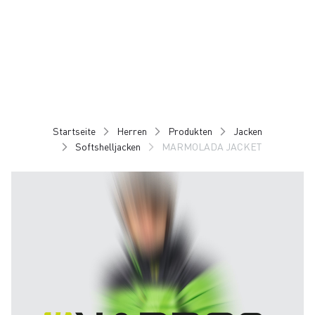
Zu
Zu
Inhalt
Navigation
springen
springen
Startseite
Herren
Produkten
Jacken
Softshelljacken
MARMOLADA JACKET