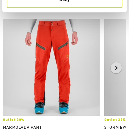
DAS KÖNNTE SIE AUCH INTERESSIEREN
Outlet 30%
Outlet 30%
MARMOLADA PANT
STORM EVO