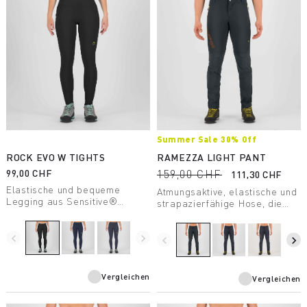
Summer Sale 30% Off
ROCK EVO W TIGHTS
RAMEZZA LIGHT PANT
99,00 CHF
159,00 CHF
111,30 CHF
Elastische und bequeme
Atmungsaktive, elastische und
Legging aus Sensitive®
strapazierfähige Hose, die
Classic Material.
sich für jede Outdoor-Aktivität
im Sommer geeignet ist. Mit
navigate_before
navigate_next
Cordura® Verstärkungen an
navigate_before
navigate_next
den Stellen, die besonders
abriebgefährdet sind.
Vergleichen
Vergleichen