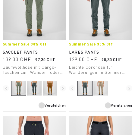
Summer Sale 30% Off
Summer Sale 30% Off
SACOLET PANTS
LARES PANTS
139,00 CHF
129,00 CHF
97,30 CHF
90,30 CHF
Baumwollhose mit Cargo-
Leichte Cordhose für
Taschen zum Wandern oder
Wanderungen im Sommer
als Freizeitkleidung.
oder als Freizeitkleidung.
navigate_before
navigate_next
navigate_before
navigate_next
Vergleichen
Vergleichen