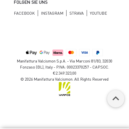
FOLGEN SIE UNS
FACEBOOK
INSTAGRAM
STRAVA
YOUTUBE
Manifattura Valcismon S.p.A. - Via Marconi 81/83, 32030
Fonzaso (BL), Italy - P.IVA: 00023370257 - CAP.SOC.
€2.349.323,00
© 2026 Manifattura Valcismon. All Rights Reserved
keyboard_arrow_up