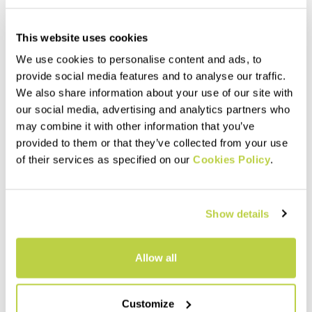
This website uses cookies
We use cookies to personalise content and ads, to
provide social media features and to analyse our traffic.
We also share information about your use of our site with
our social media, advertising and analytics partners who
may combine it with other information that you’ve
provided to them or that they’ve collected from your use
of their services as specified on our
Cookies Policy
.
Summer Sale 40% Off
BOSCONERO W ZIP-OFF
LASTIA W PANTS
PANTS
149,00 CHF
89,40 CHF
169,00 CHF
Show details
Durable, stretchy, and
Pants that can be converted
breathable pants designed
to shorts using the zipper on
for hiking. The DWR treatment
the thigh. Comfortable and
repels moisture and dirt from
Allow all
stretchy. Perfect for hiking
the fabric.
navigate_before
navigate_next
and also travel.
navigate_before
navigate_next
Customize
Vergleichen