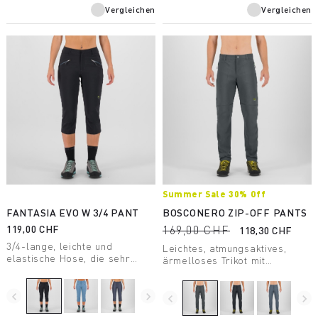
Vergleichen
Vergleichen
Summer Sale 30% Off
FANTASIA EVO W 3/4 PANT
BOSCONERO ZIP-OFF PANTS
119,00 CHF
169,00 CHF
118,30 CHF
3/4-lange, leichte und
Leichtes, atmungsaktives,
elastische Hose, die sehr
ärmelloses Trikot mit
strapazierfähig ist. Perfekt
durchgehendem
geeignet zum Klettern und
Reißverschluss, das aus
Wandern. Weich, kühl und
navigate_before
navigate_next
recyceltem Material
navigate_before
navigate_next
schnelltrocknend.
hergestellt wurde und perfekt