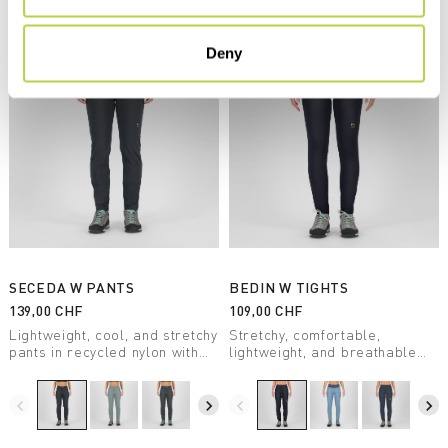
Vergleichen
Deny
SECEDA W PANTS
BEDIN W TIGHTS
139,00 CHF
109,00 CHF
Lightweight, cool, and stretchy
Stretchy, comfortable,
pants in recycled nylon with
lightweight, and breathable
DWR treatment, perfect for
tights. Designed for hiking,
summer hiking.
they offer a style that’s always
original.
navigate_before
navigate_next
navigate_before
navigate_next