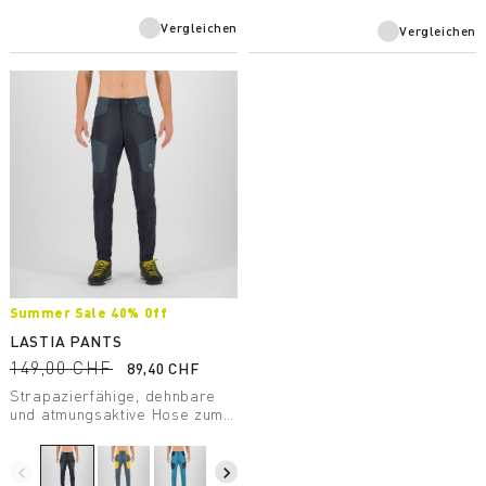
für Mountain Bike-Touren
geeignet ist.
Vergleichen
Vergleichen
Summer Sale 40% Off
LASTIA PANTS
149,00 CHF
89,40 CHF
Strapazierfähige, dehnbare
und atmungsaktive Hose zum
Wandern. Die DWR-
Behandlung weist Feuchtigkeit
und Schmutz von der
navigate_before
navigate_next