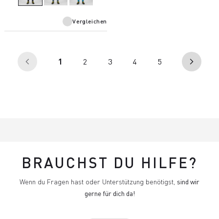
Materialoberfläche ab.
Vergleichen
(aktuell)
1
2
3
4
5
arrow_back_ios
arrow_forward_ios
BRAUCHST DU HILFE?
Wenn du Fragen hast oder Unterstützung benötigst,
sind wir
gerne für dich da!