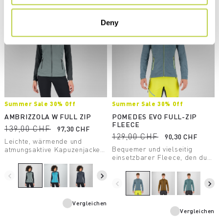
Deny
Summer Sale 30% Off
Summer Sale 30% Off
AMBRIZZOLA W FULL ZIP
POMEDES EVO FULL-ZIP
FLEECE
139,00 CHF
97,30 CHF
129,00 CHF
90,30 CHF
Leichte, wärmende und
Bequemer und vielseitig
atmungsaktive Kapuzenjacke
einsetzbarer Fleece, den du
aus mittelschweren Fleece
auf alle deine Touren einfach
Material. Entwickelt für
mitnehmen kannst. Perfekt
sommerliche Outdoor-
navigate_before
navigate_next
geeignet als leichte, zweite
Aktivitäten.
navigate_before
navigate_next
Bekleidungsschicht an
kühleren Tagen.
Vergleichen
Vergleichen