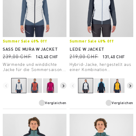
Summer Sale 40% Off
Summer Sale 40% Off
SASS DE MURA W JACKET
LEDE W JACKET
239,00 CHF
219,00 CHF
143,40 CHF
131,40 CHF
Wärmende und winddichte
Hybrid-Jacke, hergestellt aus
Jacke für die Sommersaison.
einer Kombination
Dank ihrer Hybrid-
verschiedener Materialien, die
Konstruktion garantiert sie
Windschutz, Tragekomfort,
optimalen Wetterschutz,
Bewegungsfreiheit und
navigate_before
navigate_next
navigate_before
navigate_next
Atmungsaktivität und
Wärmeisolation garantiert.
maximalen Tragekomfort.
Vergleichen
Vergleichen