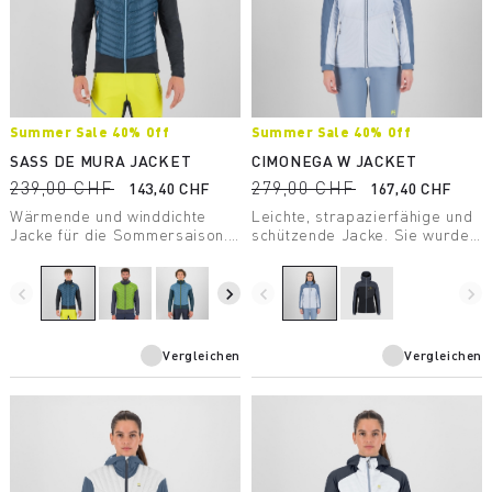
Summer Sale 40% Off
Summer Sale 40% Off
SASS DE MURA JACKET
CIMONEGA W JACKET
239,00 CHF
279,00 CHF
143,40 CHF
167,40 CHF
Wärmende und winddichte
Leichte, strapazierfähige und
Jacke für die Sommersaison.
schützende Jacke. Sie wurde
Dank ihrer Hybrid-
zum Bergsteigen entwickelt,
Konstruktion garantiert sie
nimmt wenig Platz im
optimalen Wetterschutz,
Rucksack ein und bietet
navigate_before
navigate_next
navigate_before
navigate_next
Atmungsaktivität und
optimalen Wetterschutz - in
maximalen Tragekomfort.
der steilen Wand oder im
Hochgebirge.
Vergleichen
Vergleichen