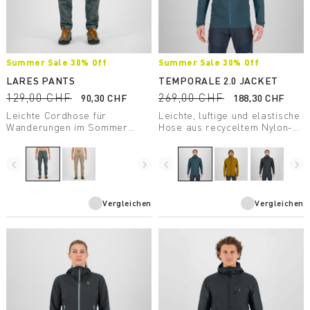
Summer Sale 30% Off
Summer Sale 30% Off
LARES PANTS
TEMPORALE 2.0 JACKET
129,00 CHF
269,00 CHF
90,30 CHF
188,30 CHF
Leichte Cordhose für
Leichte, luftige und elastische
Wanderungen im Sommer
Hose aus recyceltem Nylon-
oder als Freizeitkleidung.
Material mit DWR-Behandlung,
die perfekt geeignet ist für
Wanderungen im Sommer.
navigate_before
navigate_next
navigate_before
navigate_next
Vergleichen
Vergleichen