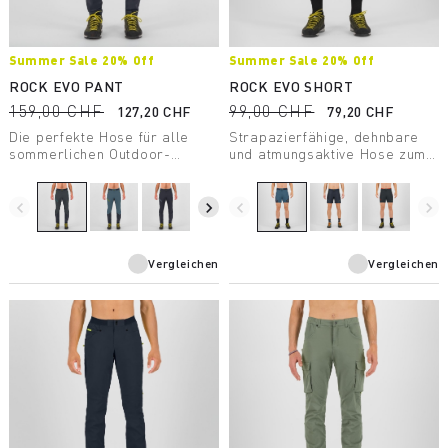
Summer Sale 20% Off
Summer Sale 20% Off
ROCK EVO PANT
ROCK EVO SHORT
159,00 CHF
99,00 CHF
127,20 CHF
79,20 CHF
Die perfekte Hose für alle
Strapazierfähige, dehnbare
sommerlichen Outdoor-
und atmungsaktive Hose zum
Aktivitäten. Sie ist als Hybrid-
Wandern. Die DWR-
Konstruktion gefertigt und
Behandlung weist Feuchtigkeit
bietet Sonnenschutz mit UPF
und Schmutz von der
navigate_before
navigate_next
navigate_before
navigate_next
40, hohen Tragekomfort und
Materialoberfläche ab.
viel Bewegungsfreiheit.
Vergleichen
Vergleichen