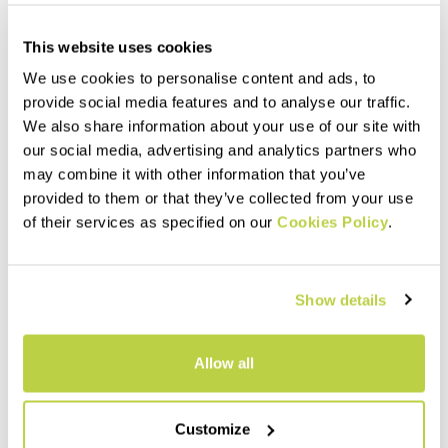
This website uses cookies
We use cookies to personalise content and ads, to
provide social media features and to analyse our traffic.
We also share information about your use of our site with
our social media, advertising and analytics partners who
may combine it with other information that you’ve
Summer Sale 30% Off
Summer Sale 30% Off
provided to them or that they’ve collected from your use
AMBRIZZOLA FULL-ZIP
AMBRIZZOLA W FULL-ZIP
of their services as specified on our
Cookies Policy
.
HOODIE
139,00 CHF
97,30 CHF
149,00 CHF
104,30 CHF
Aus mittelschwerem Thermo
Leichte, wärmende und
Fleece Material mit
atmungsaktive Kapuzenjacke
schachbrettartiger Struktur
Show details
aus mittelschweren Fleece
auf der Innenseite für
Material. Entwickelt für
hervorragende
navigate_before
navigate_next
sommerliche Outdoor-
Atmungsaktivität, Leichtigkeit
navigate_before
navigate_next
Aktivitäten.
und Wärmeisolation.
Allow all
Vergleichen
Vergleichen
Customize