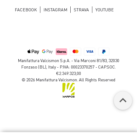
FACEBOOK
INSTAGRAM
STRAVA
YOUTUBE
Manifattura Valcismon S.p.A. - Via Marconi 81/83, 32030
Fonzaso (BL), Italy - P.IVA: 00023370257 - CAP.SOC.
€2.349.323,00
© 2026 Manifattura Valcismon. All Rights Reserved
keyboard_arrow_up