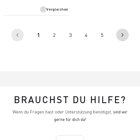
viel Bewegungsfreiheit.
Vergleichen
(aktuell)
1
2
3
4
5
arrow_back_ios
arrow_forward_ios
BRAUCHST DU HILFE?
Wenn du Fragen hast oder Unterstützung benötigst,
sind wir
gerne für dich da!