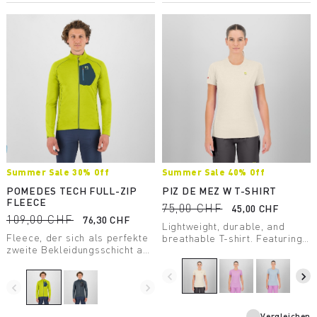
Summer Sale 30% Off
Summer Sale 40% Off
POMEDES TECH FULL-ZIP
PIZ DE MEZ W T-SHIRT
FLEECE
75,00 CHF
45,00 CHF
109,00 CHF
76,30 CHF
Lightweight, durable, and
Fleece, der sich als perfekte
breathable T-shirt. Featuring
zweite Bekleidungsschicht an
Polygiene® treatment, it’s
kühleren Tagen eignet. Er ist
perfect for high-intensity
mit einer Brusttasche mit
activity.
navigate_before
navigate_next
Reißverschluss ausgestattet
navigate_before
navigate_next
und lässt sich problemlos mit
einem Klettergurt tragen.
Vergleichen