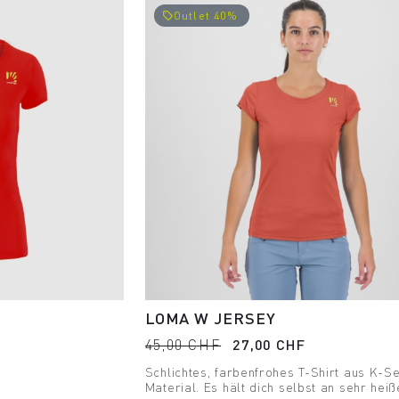
Outlet 40%
local_offer
LOMA W JERSEY
45,00 CHF
27,00 CHF
Schlichtes, farbenfrohes T-Shirt aus K-S
Material. Es hält dich selbst an sehr heiß