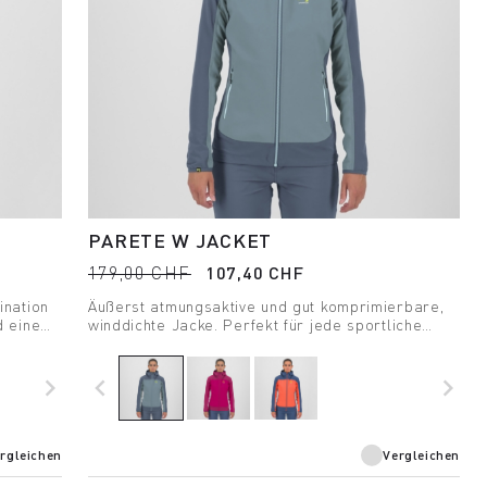
PARETE W JACKET
179,00 CHF
107,40 CHF
ination
Äußerst atmungsaktive und gut komprimierbare,
d einem
winddichte Jacke. Perfekt für jede sportliche
 Trail
Aktivität im Sommer.
ühjahr
navigate_next
navigate_before
navigate_next
rgleichen
Vergleichen