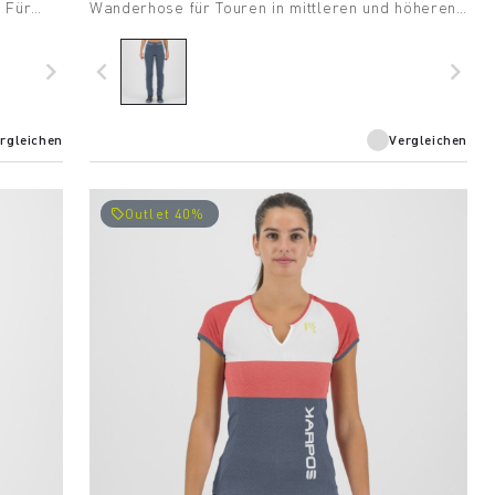
. Für
Wanderhose für Touren in mittleren und höheren
en.
Gebirgslagen. Perfekt im Frühling und Sommer.
navigate_next
navigate_before
navigate_next
rgleichen
Vergleichen
Outlet 40%
local_offer