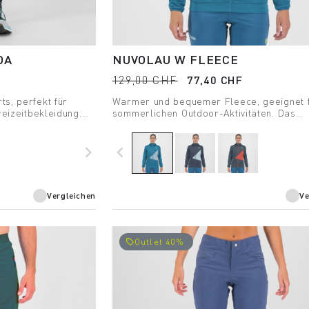
DA
NUVOLAU W FLEECE
129,00 CHF
77,40 CHF
s, perfekt für
Warmer und bequemer Fleece, geeignet f
reizeitbekleidung.
sommerlichen Outdoor-Aktivitäten. Das
gungsfreiheit und
mittelschwere Material kombiniert perfek
Atmungsaktivität mit optimaler Bewegungs
navigate_next
navigate_before
Vergleichen
Ve
Outlet 40%
local_offer