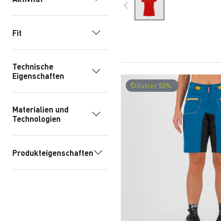
navigate_before
Fit
Technische
Eigenschaften
Outlet 50%
local_offer
Materialien und
Technologien
Produkteigenschaften
Kollektionen