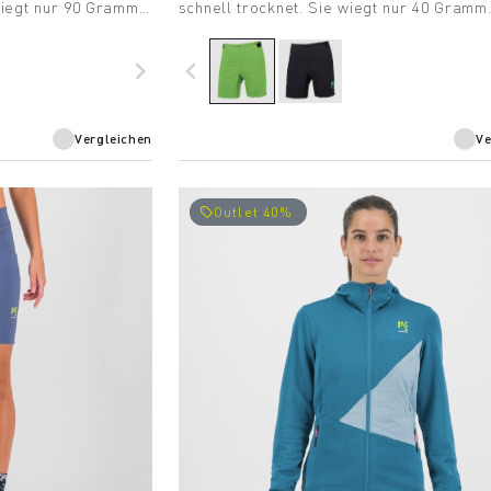
 wiegt nur 90 Gramm
schnell trocknet. Sie wiegt nur 40 Gramm
hten Schutz vor Wind
Läufer, die nach absoluter Leistung streb
chwankungen.
navigate_next
navigate_before
Vergleichen
Ve
Outlet 40%
local_offer