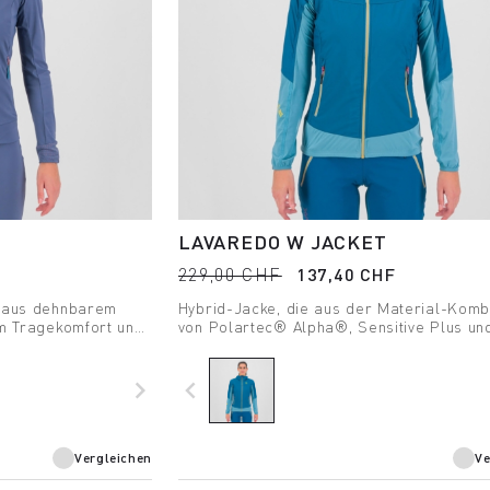
LAVAREDO W JACKET
229,00 CHF
137,40 CHF
e aus dehnbarem
Hybrid-Jacke, die aus der Material-Komb
em Tragekomfort und
von Polartec® Alpha®, Sensitive Plus un
z.
winddichtem Material besteht. Perfekt für
Running und schnelle Wanderungen im Fr
und Herbst.
navigate_next
navigate_before
Vergleichen
Ve