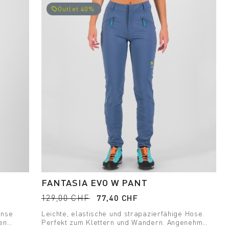
Outlet 40%
local_offer
FANTASIA EVO W PANT
129,00 CHF
77,40 CHF
ense
Leichte, elastische und strapazierfähige Hose.
en
Perfekt zum Klettern und Wandern. Angenehm