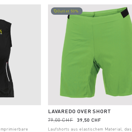
Outlet 50%
local_offer
LAVAREDO OVER SHORT
79,00 CHF
39,50 CHF
komprimierbare
Laufshorts aus elastischem Material, das