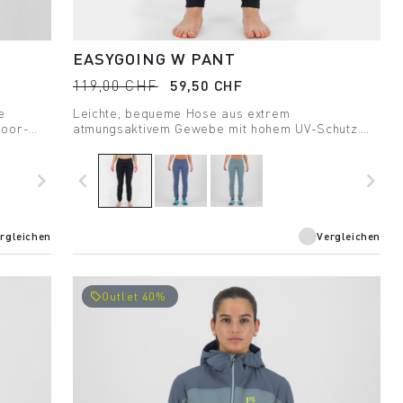
EASYGOING W PANT
119,00 CHF
59,50 CHF
e
Leichte, bequeme Hose aus extrem
door-
atmungsaktivem Gewebe mit hohem UV-Schutz.
Perfekt für Outdoor-Aktivitäten und als
Freizeitbekleidung.
navigate_next
navigate_before
navigate_next
rgleichen
Vergleichen
Outlet 40%
local_offer