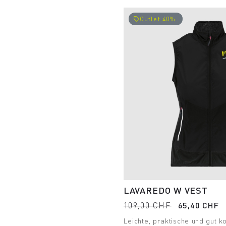
Outlet 40%
local_offer
LAVAREDO W VEST
109,00 CHF
65,40 CHF
Leichte, praktische und gut 