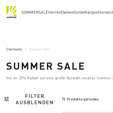
SOMMERSALE
Herren
Damen
Outlet
Karpos
Stories
U
Zu
Zu
Inhalt
Navigation
springen
springen
Startseite
Summer Sale
SUMMER SALE
Hol dir 25% Rabatt auf eine große Auswahl unserer Sommer 
FILTER
tune
72 Produkte gefunden
AUSBLENDEN