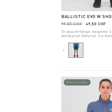
BALLISTIC EVO W SH
99,00 CHF
49,50 CHF
Strapazierfähige, bequeme S
dehnbarem Material. Sie bie
Bewegungsfreiheit. Das kühl 
ist äußerst bequem und eignet
selbst für die anspruchsvolls
navigate_before
Outlet 40%
local_offer