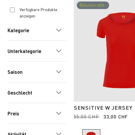
Outlet 40%
local_offer
Verfügbare Produkte
anzeigen
Kategorie
Unterkategorie
Saison
Geschlecht
SENSITIVE W JERSEY
Preis
55,00 CHF
33,00 CHF
Aktivität