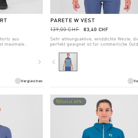
ORT
PARETE W VEST
139,00 CHF
83,40 CHF
horts aus
Sehr atmungsaktive, winddichte Weste, di
tet maximale
perfekt geeignet ist für sommerliche Out
wirkende Material
Aktivitäten.
 sie sich perfekt
ten Touren.
navigate_next
navigate_before
Vergleichen
Ve
Outlet 40%
local_offer