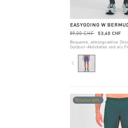
EASYGOING W BERMU
89,00 CHF
53,40 CHF
Bequeme, atmungsaktive Short
Outdoor-Aktivitäten und als F
Sie garantiert maximale Bewe
bietet UV-Schutz.
navigate_before
Outlet 40%
local_offer