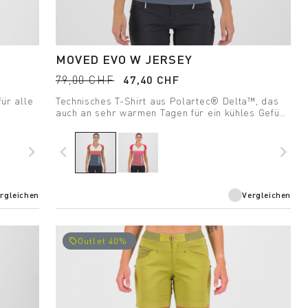
MOVED EVO W JERSEY
79,00 CHF
47,40 CHF
ür alle
Technisches T-Shirt aus Polartec® Delta™, das
auch an sehr warmen Tagen für ein kühles Gefühl
t hohe
und hohen Tragekomfort sorgt.
freiheit.
navigate_next
navigate_before
navigate_next
rgleichen
Vergleichen
Outlet 40%
local_offer