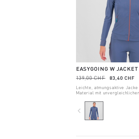
EASYGOING W JACKET
139,00 CHF
83,40 CHF
Leichte, atmungsaktive Jack
Material mit unvergleichlich
einem hohen Maß an UV-Schut
navigate_before