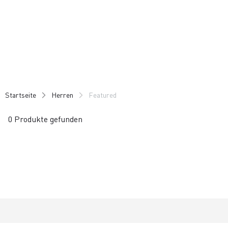
Zu
Zu
Inhalt
Navigation
springen
springen
Startseite
Herren
Featured
0 Produkte gefunden