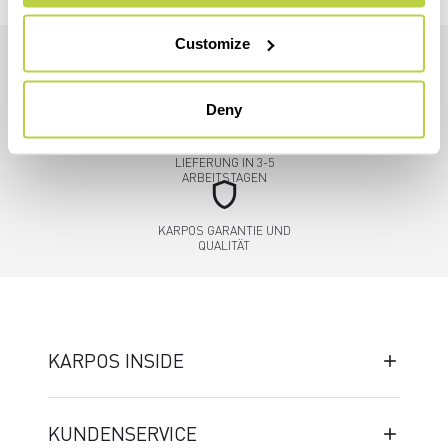
Customize
credit_card
SICHERE UND FLEXIBLE
Deny
ZAHLUNGEN
local_shipping
LIEFERUNG IN 3-5
ARBEITSTAGEN
shield
KARPOS GARANTIE UND
QUALITÄT
KARPOS INSIDE
KUNDENSERVICE