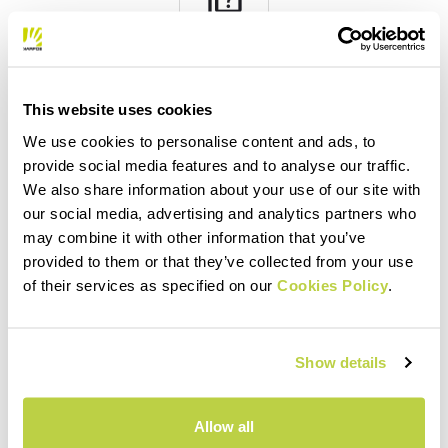
quiz
FAQ
Hast du noch weitere Fragen?
This website uses cookies
Kein Problem, wir haben alle Antworten!
We use cookies to personalise content and ads, to
Klicke hier
provide social media features and to analyse our traffic.
We also share information about your use of our site with
our social media, advertising and analytics partners who
may combine it with other information that you’ve
email
provided to them or that they’ve collected from your use
of their services as specified on our
Cookies Policy
.
KONTAKT
Show details
Hast du Fragen an uns?
Kontaktiere unseren Kundenservice
Klicke hier
Allow all