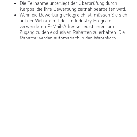
Die Teilnahme unterliegt der Überprüfung durch
Karpos, die Ihre Bewerbung zeitnah bearbeiten wird.
Wenn die Bewerbung erfolgreich ist, müssen Sie sich
auf der Website mit der im Industry Program
verwendeten E-Mail-Adresse registrieren, um
Zugang zu den exklusiven Rabatten zu erhalten. Die
Rabatte werden automatisch in den Warenkorb
übernommen.
Für das Programm gilt eine jährliche
Ausgabenobergrenze von 1500 EUR / 1600 USD /
2200 CAD / 1300 GBP / 1500 CHF / 17000 NOK
Um an dem Programm teilzunehmen und von den
exklusiven Rabatten zu profitieren, füllen Sie bitte das
nachstehende Formular aus.