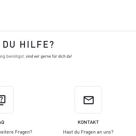
DU HILFE?
ng benötigst,
sind wir gerne für dich da!
uiz
email
AQ
KONTAKT
eitere Fragen?
Hast du Fragen an uns?