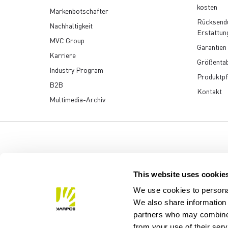
kosten
Markenbotschafter
Rücksend
Nachhaltigkeit
Erstattun
MVC Group
Garantien
Karriere
Größentab
Industry Program
Produktpf
B2B
Kontakt
Multimedia-Archiv
Manifattura Valcismon S
This website uses cookie
We use cookies to personal
We also share information 
partners who may combine i
from your use of their ser