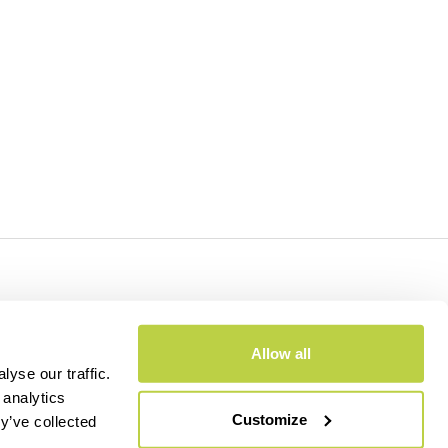
- CAP.SOC. €2.349.323,00
Allow all
yse our traffic.
 analytics
Customize
y’ve collected