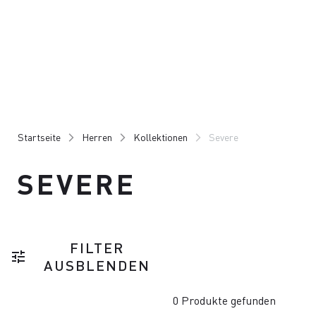
Zu
Zu
Inhalt
Navigation
springen
springen
Startseite
Herren
Kollektionen
Severe
SEVERE
FILTER
tune
AUSBLENDEN
0 Produkte gefunden