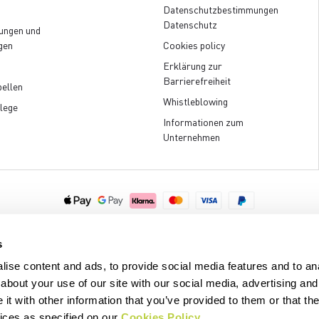
Datenschutzbestimmungen
Datenschutz
ungen und
gen
Cookies policy
Erklärung zur
Barrierefreiheit
ellen
Whistleblowing
lege
Informationen zum
Unternehmen
.p.A. - Via Marconi 81/83, 32030 Fonzaso (BL), Italy - P.IVA: 00023370257 
© 2026 Manifattura Valcismon. All Rights Reserved
s
ise content and ads, to provide social media features and to anal
about your use of our site with our social media, advertising and
t with other information that you’ve provided to them or that the
vices as specified on our
Cookies Policy
.