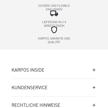
SICHERE UND FLEXIBLE
ZAHLUNGEN
local_shipping
LIEFERUNG IN 3-5
ARBEITSTAGEN
shield
KARPOS GARANTIE UND
QUALITÄT
KARPOS INSIDE
KUNDENSERVICE
RECHTLICHE HINWEISE