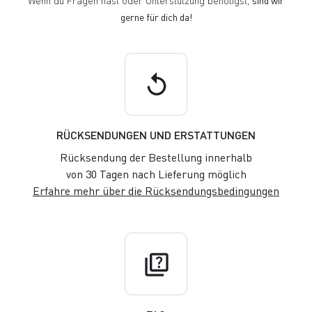
Wenn du Fragen hast oder Unterstützung benötigst,
sind wir
gerne für dich da!
replay
RÜCKSENDUNGEN UND ERSTATTUNGEN
Rücksendung der Bestellung innerhalb
von 30 Tagen nach Lieferung möglich
Erfahre mehr über die Rücksendungsbedingungen
quiz