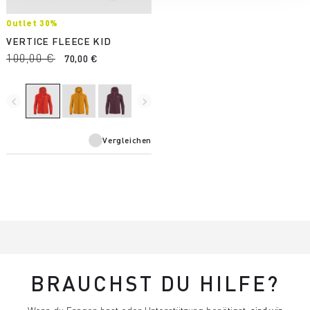
Outlet 30%
VERTICE FLEECE KID
100,00 €
70,00 €
navigate_before
navigate_next
Vergleichen
BRAUCHST DU HILFE?