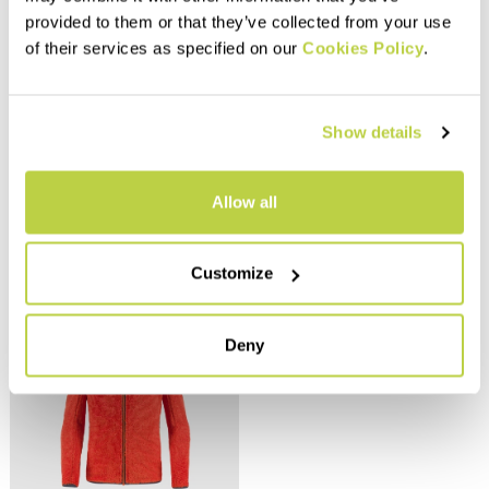
provided to them or that they’ve collected from your use
Outlet 40%
Outlet 40%
of their services as specified on our
Cookies Policy
.
PIZZOCCO KID HALF-ZIP
FEDERA KID FLEECE
FLEECE
75,00 €
45,00 €
50,00 €
30,00 €
Show details
navigate_before
navigate_next
navigate_before
navigate_next
Allow all
Vergleichen
Vergleichen
Customize
Deny