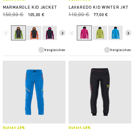
MARMAROLE KID JACKET
LAVAREDO KID WINTER JKT
150,00 €
110,00 €
105,00 €
77,00 €
navigate_before
navigate_next
navigate_before
navigate_next
Vergleichen
Vergleichen
Outlet 40%
Outlet 40%