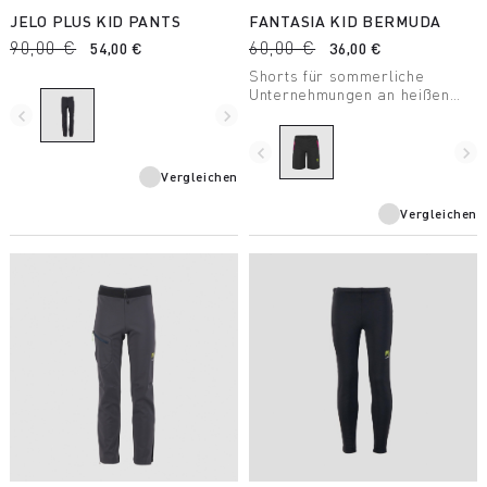
JELO PLUS KID PANTS
FANTASIA KID BERMUDA
90,00 €
60,00 €
54,00 €
36,00 €
Shorts für sommerliche
Unternehmungen an heißen
Tagen. Das K-Stretch Material
navigate_before
navigate_next
mit DWR-Behandlung ist
wasser- und
navigate_before
navigate_next
schmutzabweisend.
Vergleichen
Vergleichen