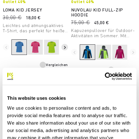
Outlet 40%
Outlet 40%
LOMA KID JERSEY
NUVOLAU KID FULL-ZIP
HOODIE
30,00 €
18,00 €
75,00 €
45,00 €
Leichtes und atmungsaktives
Kapuzenpullover für Outdoor-
T-Shirt, das perfekt für heiße
Aktivitäten im Sommer. Mit
Temperaturen ist, an denen
einem Reißverschluss an der
man sich trotzdem kühl und
Vorderseite und elastischen
trocken fühlen möchte. Das
navigate_before
navigate_next
Abschlüssen an der
dehnbare Material sorgt für
navigate_before
navigate_next
Unterseite des
maximale Bewegungsfreiheit.
Kleidungsstücks und an den
Vergleichen
Armabschlüssen. Perfekt,
Vergleichen
wenn es an Sommerabenden
etwas kühler wird.
This website uses cookies
We use cookies to personalise content and ads, to
provide social media features and to analyse our traffic.
We also share information about your use of our site with
our social media, advertising and analytics partners who
may combine it with other information that you’ve