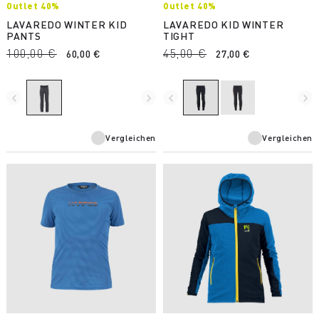
Outlet 40%
Outlet 40%
LAVAREDO WINTER KID
LAVAREDO KID WINTER
PANTS
TIGHT
100,00 €
45,00 €
60,00 €
27,00 €
navigate_before
navigate_next
navigate_before
navigate_next
Vergleichen
Vergleichen