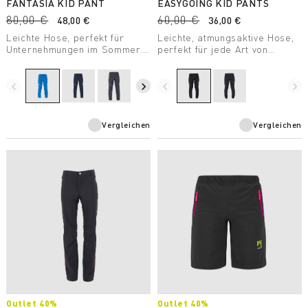
FANTASIA KID PANT
EASYGOING KID PANTS
80,00 €
60,00 €
48,00 €
36,00 €
Leichte Hose, perfekt für
Leichte, atmungsaktive Hose,
Unternehmungen im Sommer.
perfekt für jede Art von
Hergestellt aus äußerst
Outdoor-Aktivitäten im
bequemem K-Stretch
Sommer. Das Material sorgt
Material, das durch DWR-
für maximale
navigate_before
navigate_next
navigate_before
navigate_next
Behandlung wasser- und
Bewegungsfreiheit und bietet
schmutzabweisend ist.
einen hohen UV-Schutz.
Vergleichen
Vergleichen
Outlet 40%
Outlet 40%