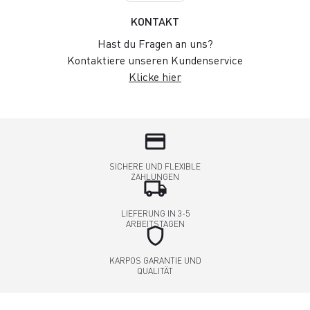
KONTAKT
Hast du Fragen an uns?
Kontaktiere unseren Kundenservice
Klicke hier
credit_card
SICHERE UND FLEXIBLE
ZAHLUNGEN
local_shipping
LIEFERUNG IN 3-5
ARBEITSTAGEN
shield
KARPOS GARANTIE UND
QUALITÄT