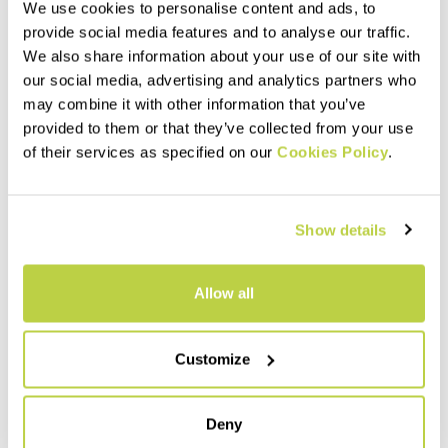
We use cookies to personalise content and ads, to
provide social media features and to analyse our traffic.
We also share information about your use of our site with
our social media, advertising and analytics partners who
may combine it with other information that you’ve
provided to them or that they’ve collected from your use
of their services as specified on our
Cookies Policy
.
Outlet 50%
Outlet 40%
PRATO PIAZZA JERSEY
EASYFRIZZ T-SHIRT
Show details
65,00 €
65,00 €
32,50 €
39,00 €
Weiches, leichtes und
Atmungsaktives T-Shirt aus
Allow all
atmungsaktives T-Shirt,
besonders angenehmem
perfekt für sommerliche
Material, das sich kühl anfühlt.
Outdoor-Aktivitäten. Mit
Perfekt für Outdoor-
unverwechselbarer Optik.
Aktivitäten und als
navigate_before
navigate_next
navigate_before
navigate_next
Customize
Freizeitbekleidung im
Sommer.
Vergleichen
Vergleichen
Deny