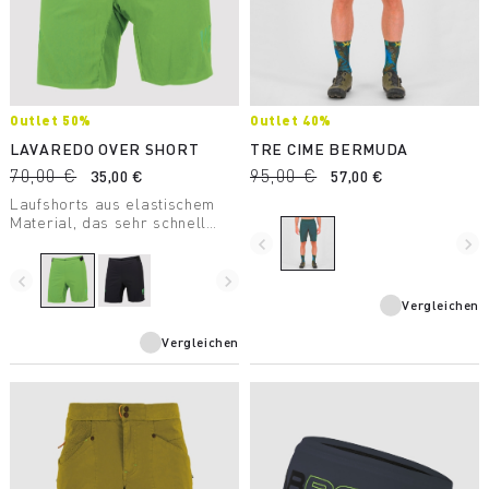
Outlet 50%
Outlet 40%
LAVAREDO OVER SHORT
TRE CIME BERMUDA
70,00 €
95,00 €
35,00 €
57,00 €
Laufshorts aus elastischem
Material, das sehr schnell
trocknet. Sie wiegt nur 40
navigate_before
navigate_next
Gramm. Für Läufer, die nach
absoluter Leistung streben.
navigate_before
navigate_next
Vergleichen
Vergleichen