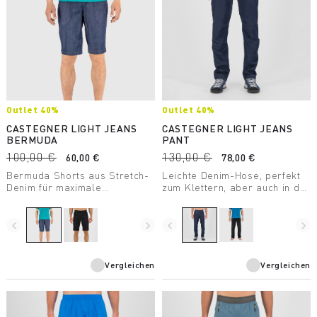
Outlet 40%
Outlet 40%
CASTEGNER LIGHT JEANS
CASTEGNER LIGHT JEANS
BERMUDA
PANT
100,00 €
130,00 €
60,00 €
78,00 €
Bermuda Shorts aus Stretch-
Leichte Denim-Hose, perfekt
Denim für maximale
zum Klettern, aber auch in der
Bewegungsfreiheit. Ideal zum
Freizeit. Sie bietet hohen
Klettern, aber auch für
Tragekomfort und gute
alltägliche Aktivitäten perfekt
Bewegungsfreiheit und ist
navigate_before
navigate_next
navigate_before
navigate_next
geeignet.
überaus strapazierfähig.
Vergleichen
Vergleichen