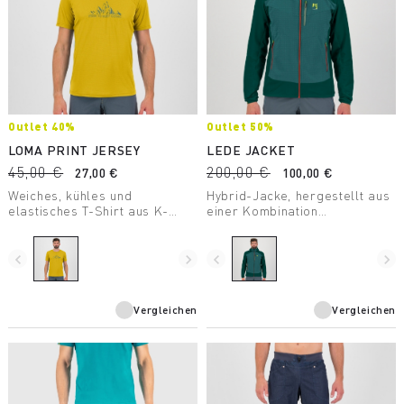
Outlet 40%
Outlet 50%
LOMA PRINT JERSEY
LEDE JACKET
45,00 €
200,00 €
27,00 €
100,00 €
Weiches, kühles und
Hybrid-Jacke, hergestellt aus
elastisches T-Shirt aus K-
einer Kombination
Sense Material. Perfekt für
verschiedener Materialien, die
Outdoor-Aktivitäten an heißen
Windschutz, Tragekomfort,
Tagen.
Bewegungsfreiheit und
navigate_before
navigate_next
navigate_before
navigate_next
Wärmeisolation garantiert.
Vergleichen
Vergleichen