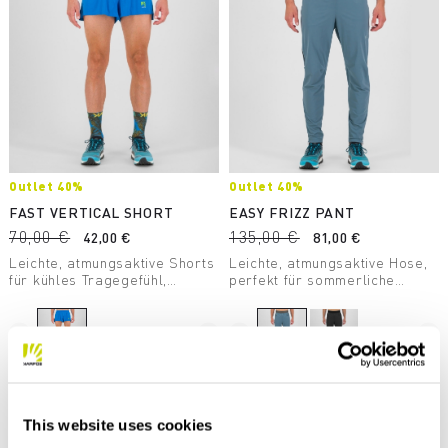
Outlet 40%
Outlet 40%
FAST VERTICAL SHORT
EASY FRIZZ PANT
70,00 €
135,00 €
42,00 €
81,00 €
Leichte, atmungsaktive Shorts
Leichte, atmungsaktive Hose,
für kühles Tragegefühl,
perfekt für sommerliche
entwickelt für Läufe und
Outdoor-Aktivitäten und als
Rennen selbst in steilstem
Freizeitbekleidung. Das
Gelände. Perfekt, wenn du
Nylon-Material bietet
navigate_before
navigate_next
navigate_before
navigate_next
hohen Tragekomfort und
hervorragende
minimalistisches Design
Abriebfestigkeit.
suchst.
Vergleichen
Vergleichen
This website uses cookies