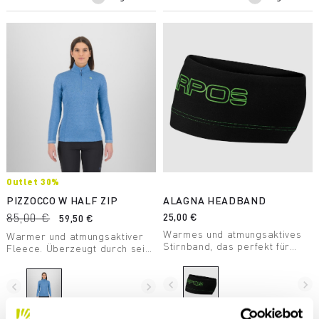
Outlet 30%
PIZZOCCO W HALF ZIP
ALAGNA HEADBAND
85,00 €
25,00 €
59,50 €
Warmes und atmungsaktives
Warmer und atmungsaktiver
Stirnband, das perfekt für
Fleece. Überzeugt durch sein
jegliche Unternehmungen im
geringes Gewicht von nur 238
Winter ist.
Gramm. Vielseitig und perfekt
navigate_before
navigate_next
für verschiedene sportliche
navigate_before
navigate_next
Aktivitäten im Winter.