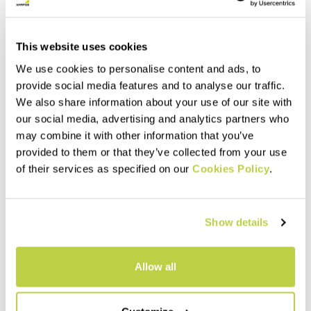
Vergleichen
Vergleichen
This website uses cookies
We use cookies to personalise content and ads, to
provide social media features and to analyse our traffic.
We also share information about your use of our site with
our social media, advertising and analytics partners who
may combine it with other information that you’ve
provided to them or that they’ve collected from your use
of their services as specified on our
Cookies Policy
.
Outlet 30%
Outlet 30%
CROZZON HEADBAND
CEVEDALE EVO PANT
30,00 €
170,00 €
Show details
21,00 €
119,00 €
Warmes und atmungsaktives
Wärmeisolierend,
Stirnband aus Thermo-
atmungsaktiv und vielseitig
Material, das ideal ist für
einsetzbar. Perfekt zum
Allow all
Skitouren, Bergsteigen und
Skitourengehen, aber auch für
Winterwanderungen.
anspruchsvolle
navigate_before
navigate_next
navigate_before
navigate_next
Hochgebirgstouren im