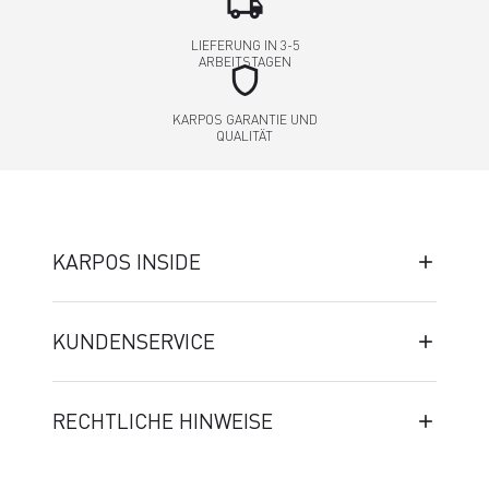
local_shipping
LIEFERUNG IN 3-5
ARBEITSTAGEN
shield
KARPOS GARANTIE UND
QUALITÄT
KARPOS INSIDE
KUNDENSERVICE
RECHTLICHE HINWEISE