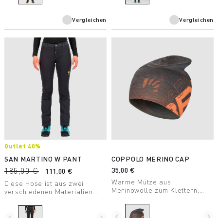
Atmungsaktivität bei allen
Sommer.
Outdoor-Aktivitäten
Vergleichen
Vergleichen
sicherzustellen.
Outlet 40%
SAN MARTINO W PANT
COPPOLO MERINO CAP
185,00 €
35,00 €
111,00 €
Warme Mütze aus
Diese Hose ist aus zwei
Merinowolle zum Klettern,
verschiedenen Materialien
aber auch für den Alltag.
gefertigt, um Wärmeisolation,
Elastizität und geringes
navigate_before
navigate_next
Gewicht zu gewährleisten und
navigate_before
navigate_next