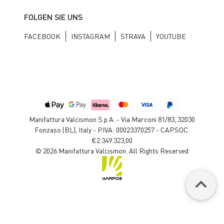
FOLGEN SIE UNS
FACEBOOK
INSTAGRAM
STRAVA
YOUTUBE
Manifattura Valcismon S.p.A. - Via Marconi 81/83, 32030
Fonzaso (BL), Italy - P.IVA: 00023370257 - CAP.SOC.
€2.349.323,00
© 2026 Manifattura Valcismon. All Rights Reserved
keyboard_arrow_up