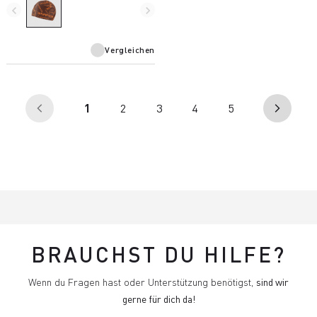
Hergestellt aus aufgerautem
navigate_before
navigate_next
Thermo-Material mit Aufdruck.
Vergleichen
(aktuell)
1
2
3
4
5
arrow_back_ios
arrow_forward_ios
BRAUCHST DU HILFE?
Wenn du Fragen hast oder Unterstützung benötigst,
sind wir
gerne für dich da!