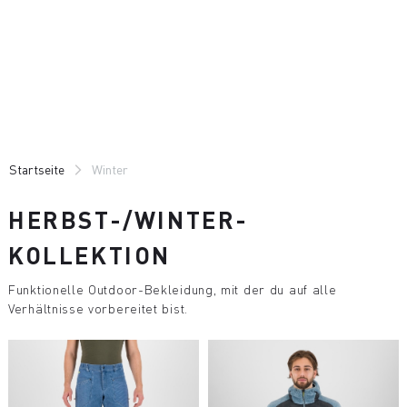
Zu
Zu
Inhalt
Navigation
springen
springen
Startseite
Winter
HERBST-/WINTER-
KOLLEKTION
Funktionelle Outdoor-Bekleidung, mit der du auf alle
Verhältnisse vorbereitet bist.