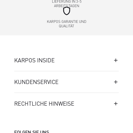
LIEFERUNG IN 3-5
ARBEITSTAGEN
shield
KARPOS GARANTIE UND
QUALITÄT
KARPOS INSIDE
KUNDENSERVICE
RECHTLICHE HINWEISE
FOLGEN SIE UNS