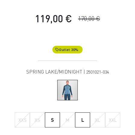
119,00 €
170,00 €
Outlet 30%
local_offer
SPRING LAKE/MIDNIGHT |
2501021-034
XXS
XS
S
M
L
XL
XXL