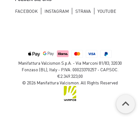
FACEBOOK
INSTAGRAM
STRAVA
YOUTUBE
Manifattura Valcismon S.p.A. - Via Marconi 81/83, 32030
Fonzaso (BL), Italy - P.IVA: 00023370257 - CAP.SOC.
€2.349.323,00
© 2026 Manifattura Valcismon. All Rights Reserved
keyboard_arrow_up