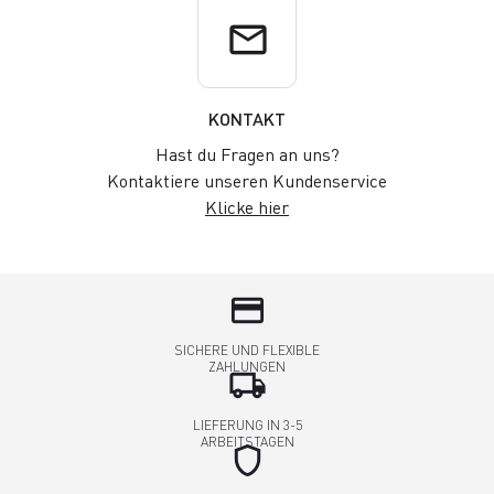
email
KONTAKT
Hast du Fragen an uns?
Kontaktiere unseren Kundenservice
Klicke hier
credit_card
SICHERE UND FLEXIBLE
ZAHLUNGEN
local_shipping
LIEFERUNG IN 3-5
ARBEITSTAGEN
shield