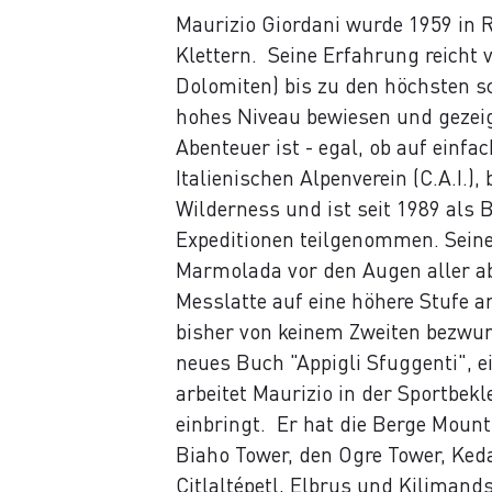
Maurizio Giordani wurde 1959 in 
Klettern.
Seine Erfahrung reicht 
Dolomiten) bis zu den höchsten s
hohes Niveau bewiesen und gezei
Abenteuer ist - egal, ob auf einf
Italienischen Alpenverein (C.A.I.
Wilderness und ist seit 1989 als 
Expeditionen teilgenommen. Seine
Marmolada vor den Augen aller ab
Messlatte auf eine höhere Stufe 
bisher von keinem Zweiten bezwun
neues Buch "Appigli Sfuggenti", ei
arbeitet Maurizio in der Sportbe
einbringt.
Er hat die Berge Mount
Biaho Tower, den Ogre Tower, Ke
Citlaltépetl, Elbrus und Kiliman