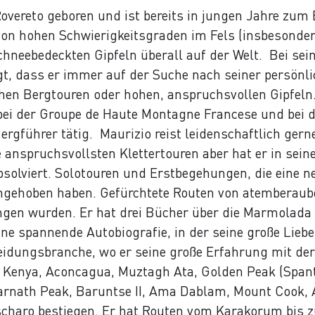
Rovereto geboren und ist bereits in jungen Jahre zu
von hohen Schwierigkeitsgraden im Fels (insbesonder
chneebedeckten Gipfeln überall auf der Welt.
Bei sei
gt, dass er immer auf der Suche nach seiner persön
achen Bergtouren oder hohen, anspruchsvollen Gipfeln
), bei der Groupe de Haute Montagne Francese und bei
Bergführer tätig.
Maurizio reist leidenschaftlich gern
 anspruchsvollsten Klettertouren aber hat er in sein
solviert.
Solotouren und Erstbegehungen, die eine ne
angehoben haben. Gefürchtete Routen von atemberaub
gen wurden. Er hat drei Bücher über die Marmolada v
ne spannende Autobiografie, in der seine große Liebe
kleidungsbranche, wo er seine große Erfahrung mit d
 Kenya, Aconcagua, Muztagh Ata, Golden Peak (Spant
darnath Peak, Baruntse II, Ama Dablam, Mount Cook,
dscharo bestiegen. Er hat Routen vom Karakorum bis 