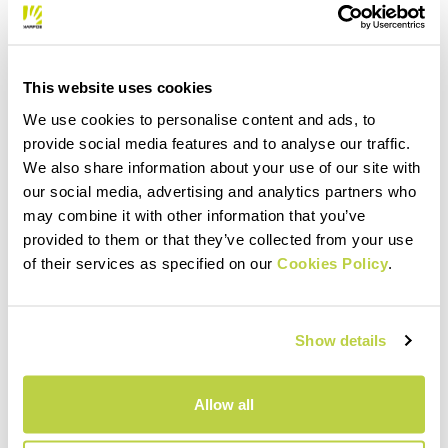
This website uses cookies
Für die Herstellung dieser ersten 2.000
We use cookies to personalise content and ads, to
Rina Bags haben wir daher Stoffe und
provide social media features and to analyse our traffic.
We also share information about your use of our site with
Materialien aus unserem Lager verarbeitet,
our social media, advertising and analytics partners who
die eigentlich zur Vernichtung vorgesehen
may combine it with other information that you’ve
waren, und haben versucht, diese
provided to them or that they’ve collected from your use
weiterzuverwenden, indem wir daraus
of their services as specified on our
Cookies Policy
.
etwas Schönes und Nützliches machen.
Auf diese Weise konnten wir hochwertige
Show details
Rohstoffe aufwerten und recyceln. Genau
genommen sprechen wir hier von der
Allow all
Wiederverwertung von 700 Metern Stoff,
6.000 Metern Elastikkordeln und 2.000