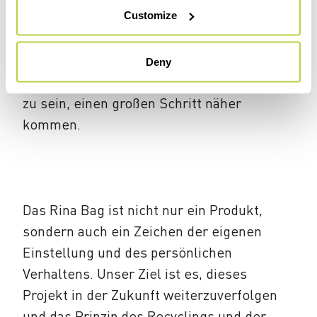
Customize
recycelten Etiketten. Diese Zahlen, die in
Zukunft weiter steigen sollen,
unterstreichen bereits heute, dass wir
Deny
unserem Ziel, ein Vorbild für Nachhaltigkeit
zu sein, einen großen Schritt näher
kommen.
Das Rina Bag ist nicht nur ein Produkt,
sondern auch ein Zeichen der eigenen
Einstellung und des persönlichen
Verhaltens. Unser Ziel ist es, dieses
Projekt in der Zukunft weiterzuverfolgen
und das Prinzip des Recyclings und der