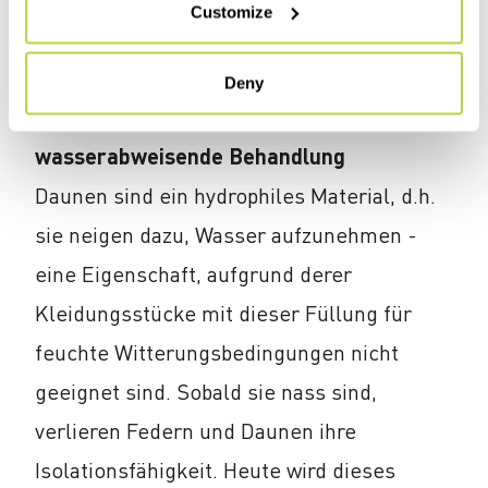
Customize
Jacke enthält 85% Daunen und 15%
Federn, usw.
Deny
DWR-Behandlung / dauerhaft
wasserabweisende Behandlung
Daunen sind ein hydrophiles Material, d.h.
sie neigen dazu, Wasser aufzunehmen -
eine Eigenschaft, aufgrund derer
Kleidungsstücke mit dieser Füllung für
feuchte Witterungsbedingungen nicht
geeignet sind. Sobald sie nass sind,
verlieren Federn und Daunen ihre
Isolationsfähigkeit. Heute wird dieses