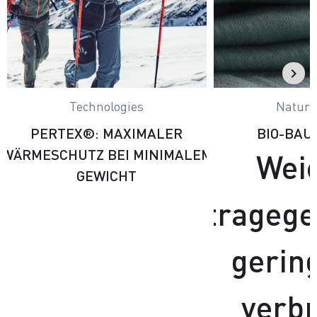
Technologies
Natural
PERTEX®: MAXIMALER
BIO-BA
WÄRMESCHUTZ BEI MINIMALEM
Wei
GEWICHT
tragege
gerin
verb