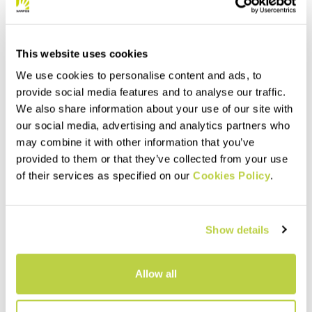
Struktur deutlich mehr Luft einschließen.
Man findet sie normalerweise unter dem
This website uses cookies
Hals und im Brustbereich der Vögel. Im
We use cookies to personalise content and ads, to
Vergleich zu Federn sind sie sehr leicht
provide social media features and to analyse our traffic.
We also share information about your use of our site with
und füllen ein großes Volumen aus.
our social media, advertising and analytics partners who
may combine it with other information that you’ve
90/10, 85/15, 70/30…?
provided to them or that they’ve collected from your use
Die Zahlen 90/10, 85/10 usw. geben den
of their services as specified on our
Cookies Policy
.
prozentualen Anteil der Daunen bzw.
Federn an, die in dem Kleidungsstück
Show details
enthalten sind. Eine 90/10-Jacke enthält
demnach 90% Daunen und 10% Federn.
Allow all
Eine mit den Zahlen 85/15 gekennzeichnete