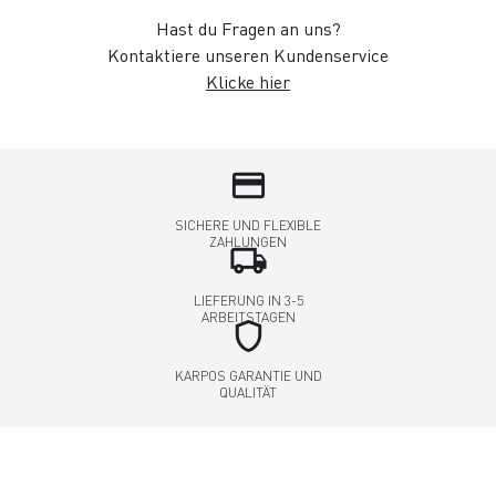
Hast du Fragen an uns?
Kontaktiere unseren Kundenservice
Klicke hier
credit_card
SICHERE UND FLEXIBLE
ZAHLUNGEN
local_shipping
LIEFERUNG IN 3-5
ARBEITSTAGEN
shield
KARPOS GARANTIE UND
QUALITÄT