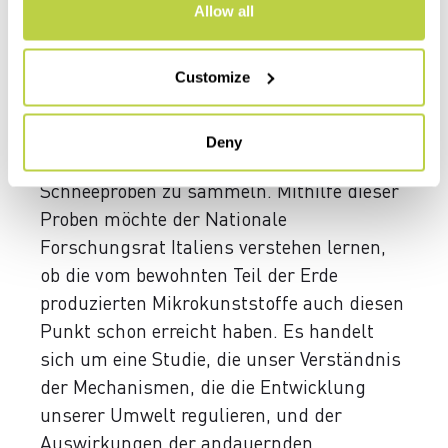
Allow all
Schnee unbeständig. Der Gipfel über uns
scheint von schwachen Sonnenstrahlen
beleuchtet zu sein, aber unser Ziel lautet
Customize
nicht, ihn zu erreichen, sondern
herauszufinden, was es im Tal dahinter zu
Deny
erklettern gibt – und vor allem,
Schneeproben zu sammeln. Mithilfe dieser
Proben möchte der Nationale
Forschungsrat Italiens verstehen lernen,
ob die vom bewohnten Teil der Erde
produzierten Mikrokunststoffe auch diesen
Punkt schon erreicht haben. Es handelt
sich um eine Studie, die unser Verständnis
der Mechanismen, die die Entwicklung
unserer Umwelt regulieren, und der
Auswirkungen der andauernden