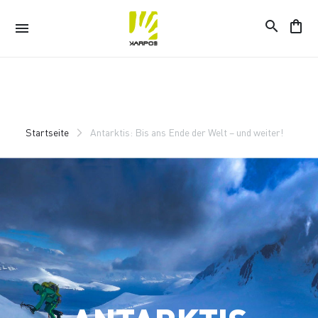
search
shopping_bag
menu
Zu
Zu
Inhalt
Navigation
springen
springen
Startseite
Antarktis: Bis ans Ende der Welt – und weiter!