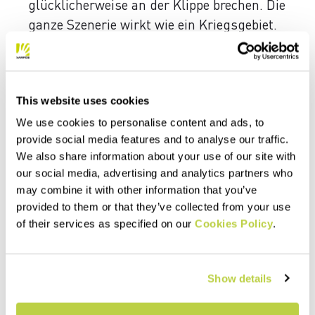
glücklicherweise an der Klippe brechen. Die
ganze Szenerie wirkt wie ein Kriegsgebiet.
Und jetzt regnet es draußen leicht. Ich
erhitze etwas Wasser mit meinem Jetboil-
Kocher und gieße es in eine Wasserflasche,
This website uses cookies
die kochend heiß wird. Ich lege sie in
meinen Schlafsack mit all der feuchten
We use cookies to personalise content and ads, to
provide social media features and to analyse our traffic.
Kleidung, die ich über Nacht darin
We also share information about your use of our site with
aufbewahren werde. Alles wird wie
our social media, advertising and analytics partners who
erwartet trocken, aber ich schlafe nicht
may combine it with other information that you’ve
viel: Ich fürchte, von den Wellen weggefegt
provided to them or that they’ve collected from your use
zu werden – in meinen Augen
of their services as specified on our
Cookies Policy
.
unrühmliches Ende.
10. Januar
. Wir sind früh aufgebrochen.
Show details
Wir besteigen den Hang gleich oberhalb
der Zelte. Das Wetter ist schlecht und der