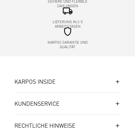
SICHERE UND FLEXIBLE
ZAHLUNGEN
local_shipping
LIEFERUNG IN 3-5
ARBEITSTAGEN
shield
KARPOS GARANTIE UND
QUALITÄT
KARPOS INSIDE
KUNDENSERVICE
RECHTLICHE HINWEISE