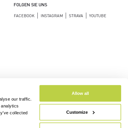
FOLGEN SIE UNS
FACEBOOK
INSTAGRAM
STRAVA
YOUTUBE
Allow all
yse our traffic.
 analytics
Customize
y’ve collected
- CAP.SOC. €2.349.323,00