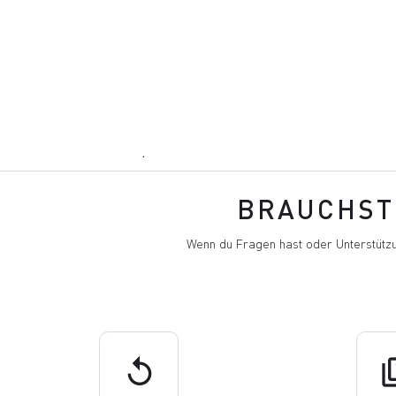
.
BRAUCHST 
Wenn du Fragen hast oder Unterstützu
replay
q