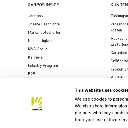
KARPOS INSIDE
KUNDEN
Über uns
Zahlungsm
Unsere Geschichte
Versandda
kosten
Markenbotschafter
Rücksend
Nachhaltigkeit
Erstattun
MVC Group
Garantien
Karriere
Größentab
Industry Program
Produktpf
B2B
Kontakt
Multimedia-Archiv
This website uses cookie
We use cookies to personal
We also share information 
partners who may combine i
Manifattura Valcismon S
from your use of their ser