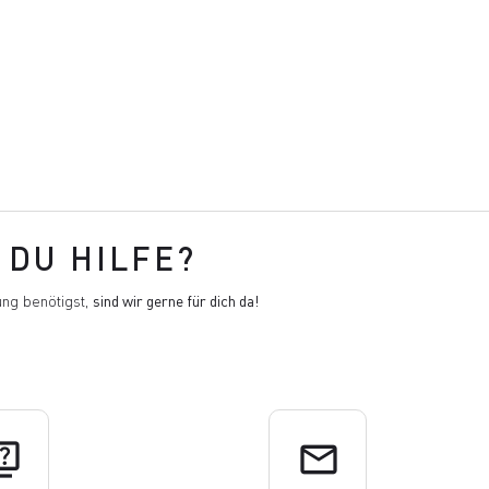
DU HILFE?
ng benötigst,
sind wir gerne für dich da!
uiz
email