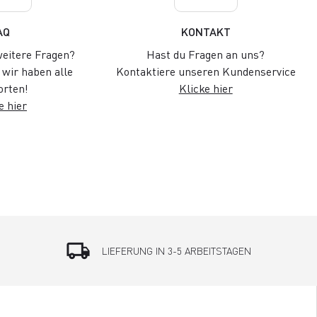
AQ
KONTAKT
eitere Fragen?
Hast du Fragen an uns?
wir haben alle
Kontaktiere unseren Kundenservice
rten!
Klicke hier
e hier
local_shipping
LIEFERUNG IN 3-5 ARBEITSTAGEN