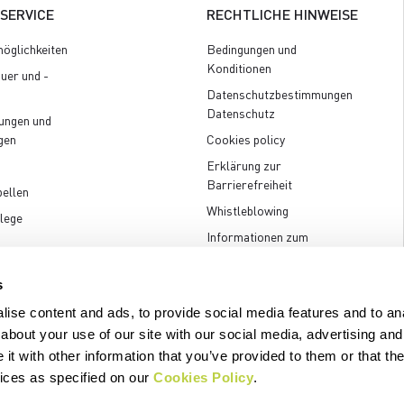
SERVICE
RECHTLICHE HINWEISE
öglichkeiten
Bedingungen und
Konditionen
uer und -
Datenschutzbestimmungen
Datenschutz
ungen und
gen
Cookies policy
Erklärung zur
Barrierefreiheit
ellen
Whistleblowing
lege
Informationen zum
Unternehmen
s
ise content and ads, to provide social media features and to anal
about your use of our site with our social media, advertising and
t with other information that you’ve provided to them or that the
.p.A. - Via Marconi 81/83, 32030 Fonzaso (BL), Italy - P.IVA: 00023370257 
vices as specified on our
Cookies Policy
.
© 2026 Manifattura Valcismon. All Rights Reserved