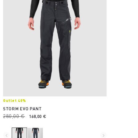
Outlet 40%
STORM EVO PANT
280,00 €
168,00 €
navigate_before
navigate_next