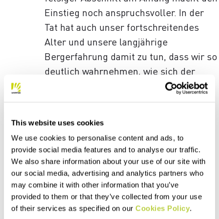
Einstieg noch anspruchsvoller. In der
Tat hat auch unser fortschreitendes
Alter und unsere langjährige
Bergerfahrung damit zu tun, dass wir so
deutlich wahrnehmen, wie sich der
Zustand der Gletscher verschlechtert.
Ich werde mich damit abfinden müssen.
This website uses cookies
We use cookies to personalise content and ads, to
provide social media features and to analyse our traffic.
We also share information about your use of our site with
So verlassen wir am nächsten Morgen kurz
our social media, advertising and analytics partners who
vor Sonnenaufgang die Hütte und
gleiten
may combine it with other information that you’ve
mit den Ski die sanften Hänge des
provided to them or that they’ve collected from your use
Jungfraufirn hinunter
. Genau genommen
of their services as specified on our
Cookies Policy
.