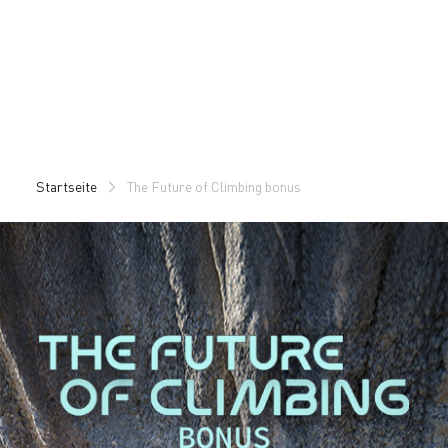
Zu
Zu
Inhalt
Navigation
springen
springen
Startseite
The Future of Climbing bonus