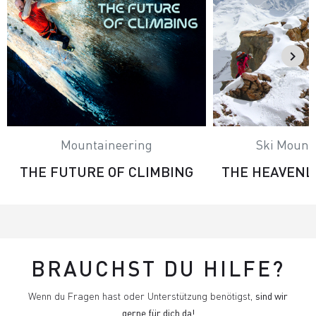
Mountaineering
Ski Mount
THE FUTURE OF CLIMBING
THE HEAVENL
BRAUCHST DU HILFE?
Wenn du Fragen hast oder Unterstützung benötigst,
sind wir
gerne für dich da!