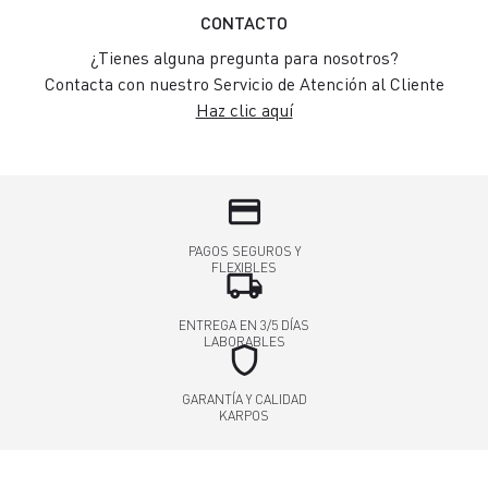
CONTACTO
¿Tienes alguna pregunta para nosotros?
Contacta con nuestro Servicio de Atención al Cliente
Haz clic aquí
credit_card
PAGOS SEGUROS Y
FLEXIBLES
local_shipping
ENTREGA EN 3/5 DÍAS
LABORABLES
shield
GARANTÍA Y CALIDAD
KARPOS