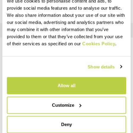
We use cookies to personalise content and ads, to
provide social media features and to analyse our traffic.
We also share information about your use of our site with
our social media, advertising and analytics partners who
may combine it with other information that you’ve
provided to them or that they’ve collected from your use
of their services as specified on our
Cookies Policy
.
¿NECESITAS AYUDA?
Si tienes alguna pregunta o necesitas ayuda, no te preocupes,
Show details
estamos aquí para ayudarte
.
Allow all
replay
Customize
DEVOLUCIONES Y REEMBOLSOS
Deny
Garantía de devolución del pedido