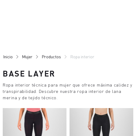
Ir
Saltar
al
a
contenido
la
navegación
Inicio
Mujer
Productos
Ropa interior
BASE LAYER
Ropa interior técnica para mujer que ofrece máxima calidez y
transpirabilidad. Descubre nuestra ropa interior de lana
merina y de tejido técnico.