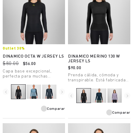
Outlet 30%
DINAMICO OCTA W JERSEY LS
DINAMICO MERINO 130 W
JERSEY LS
$80.00
$56.00
$90.00
Capa base excepcional,
Prenda cálida, cómoda y
perfecta para muchas
transpirable. Está fabricada
disciplinas al aire libre.
con lana merina certificada
Incorpora la tecnología Octa
libre de mulesing.
para una mayor
navigate_before
navigate_next
navigate_before
navigate_next
transpirabilidad, calidez y
ligereza, y Polygiene® para
el control de olores.
Comparar
Comparar