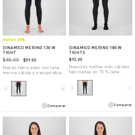
Outlet 30%
DINAMICO MERINO 130 W
DINAMICO MERINO 180 W
TIGHT
TIGHTS
$85.00
$92.00
$59.50
Nuestras mallas más cálidas
Mallas fabricadas con lana
fabricadas en 70 % lana
merina cálida y transpirable.
merina 180 g libre de
Suaves y confortables en
mulesing. Perfectas para
contacto con la piel, están
actividades invernales de baja
navigate_before
navigate_next
fabricadas con lana
navigate_before
navigate_next
intensidad con temperaturas
certificada libre de mulesing.
frías.
Comparar
Comparar