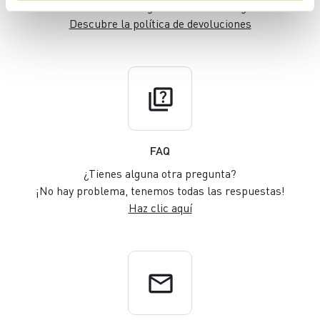
en los 30 días siguientes a la entrega
Descubre la política de devoluciones
quiz
FAQ
¿Tienes alguna otra pregunta?
¡No hay problema, tenemos todas las respuestas!
Haz clic aquí
email