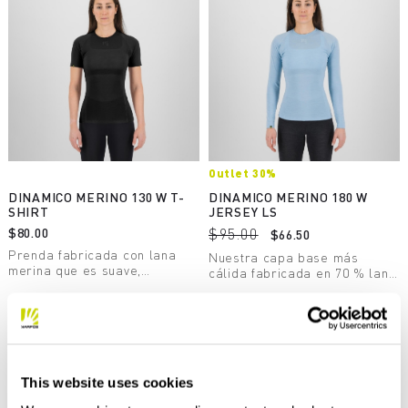
Outlet 30%
DINAMICO MERINO 130 W T-
DINAMICO MERINO 180 W
SHIRT
JERSEY LS
$80.00
$95.00
$66.50
Prenda fabricada con lana
Nuestra capa base más
merina que es suave,
cálida fabricada en 70 % lana
transpirable y cálida.
merina 180 g libre de
Perfecta para cualquier
mulesing. Perfecta para
actividad, está fabricada con
navigate_before
navigate_next
actividades invernales de baja
navigate_before
navigate_next
lana certificada libre de
intensidad con temperaturas
mulesing.
frías.
Comparar
Comparar
This website uses cookies