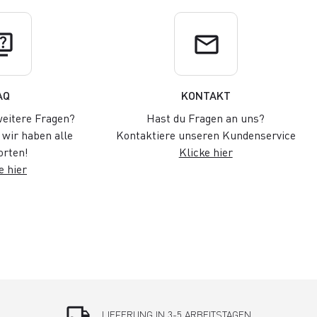
uiz
email
AQ
KONTAKT
eitere Fragen?
Hast du Fragen an uns?
wir haben alle
Kontaktiere unseren Kundenservice
rten!
Klicke hier
e hier
local_shipping
LIEFERUNG IN 3-5 ARBEITSTAGEN