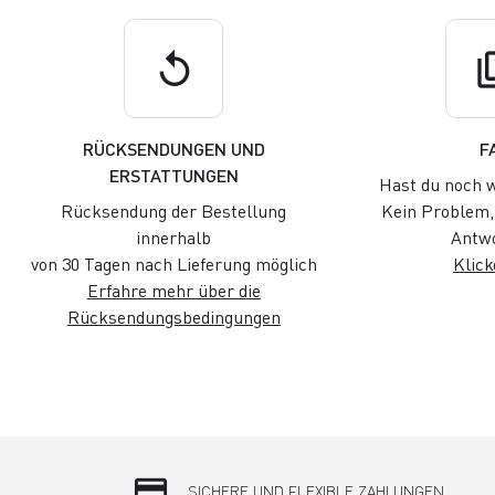
replay
q
RÜCKSENDUNGEN UND
F
ERSTATTUNGEN
Hast du noch w
Rücksendung der Bestellung
Kein Problem, 
innerhalb
Antwo
von 30 Tagen nach Lieferung möglich
Klick
Erfahre mehr über die
Rücksendungsbedingungen
credit_card
SICHERE UND FLEXIBLE ZAHLUNGEN