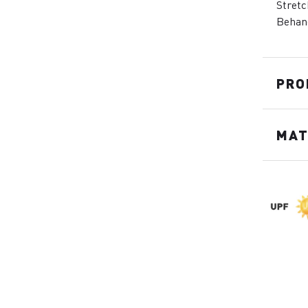
Stret
Behan
PRO
MAT