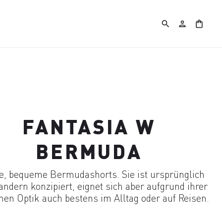
search
person
shopping_bag
FANTASIA W
BERMUDA
e, bequeme Bermudashorts. Sie ist ursprünglich
ndern konzipiert, eignet sich aber aufgrund ihrer
en Optik auch bestens im Alltag oder auf Reisen.