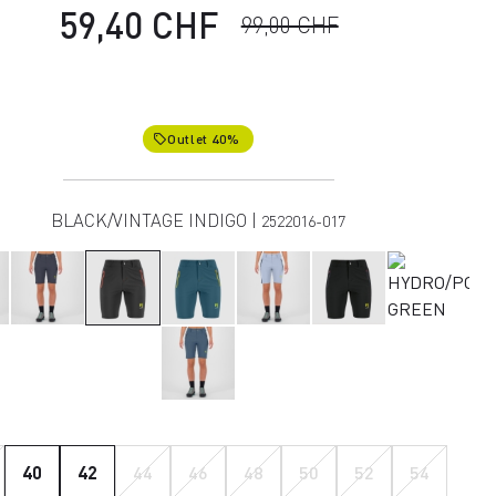
59,40 CHF
99,00 CHF
Outlet 40%
local_offer
BLACK/VINTAGE INDIGO |
2522016-017
40
42
44
46
48
50
52
54