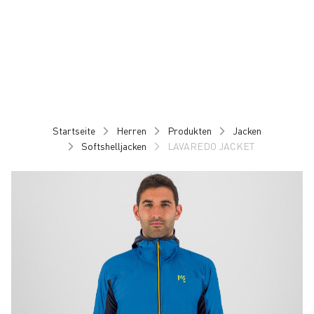
Zu
Zu
Inhalt
Navigation
springen
springen
Startseite
Herren
Produkten
Jacken
Softshelljacken
LAVAREDO JACKET