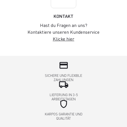
KONTAKT
Hast du Fragen an uns?
Kontaktiere unseren Kundenservice
Klicke hier
credit_card
SICHERE UND FLEXIBLE
ZAHLUNGEN
local_shipping
LIEFERUNG IN 3-5
ARBEITSTAGEN
shield
KARPOS GARANTIE UND
QUALITÄT