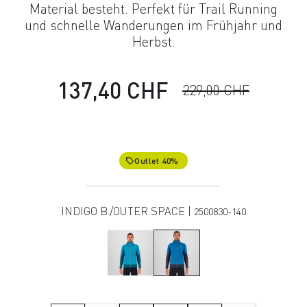
Material besteht. Perfekt für Trail Running
und schnelle Wanderungen im Frühjahr und
Herbst.
137,40 CHF
229,00 CHF
Outlet 40%
local_offer
INDIGO B./OUTER SPACE |
2500830-140