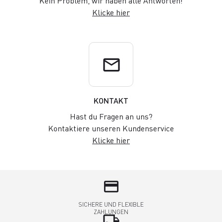
Kein Problem, wir haben alle Antworten!
Klicke hier
email
KONTAKT
Hast du Fragen an uns?
Kontaktiere unseren Kundenservice
Klicke hier
credit_card
SICHERE UND FLEXIBLE
ZAHLUNGEN
local_shipping