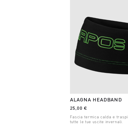
ALAGNA HEADBAND
25,00 €
Fascia termica calda e traspi
tutte le tue uscite invernali.