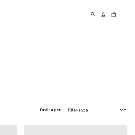
search
person
shopping_bag
Ordina per: