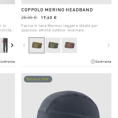
COPPOLO MERINO HEADBAND
28,00 €
19,60 €
r lo
Fascia in lana Merinos leggera ideale per
istiche
qualsiasi attività outdoor invernale.
navigate_next
navigate_before
navigate_next
Confronta
Confronta
Outlet 30%
local_offer