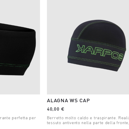
ALAGNA WS CAP
40,00 €
rante perfetta per
Berretto molto caldo e traspirante. Reali
tessuto antivento nella parte della fronte
per qualsiasi attività outdoor invernale.