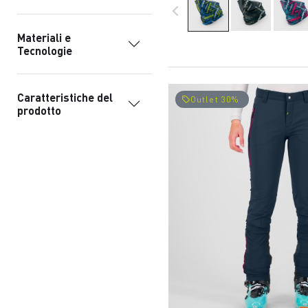
navigate_before
Materiali e
Tecnologie
Caratteristiche del
Outlet 30%
local_offer
prodotto