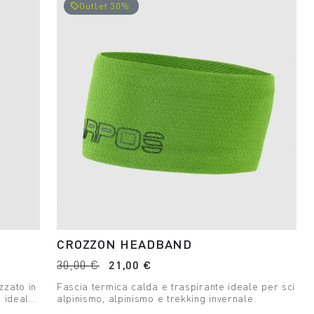
Outlet 30%
local_offer
CROZZON HEADBAND
30,00 €
21,00 €
zzato in
Fascia termica calda e traspirante ideale per sci
, ideale
alpinismo, alpinismo e trekking invernale.