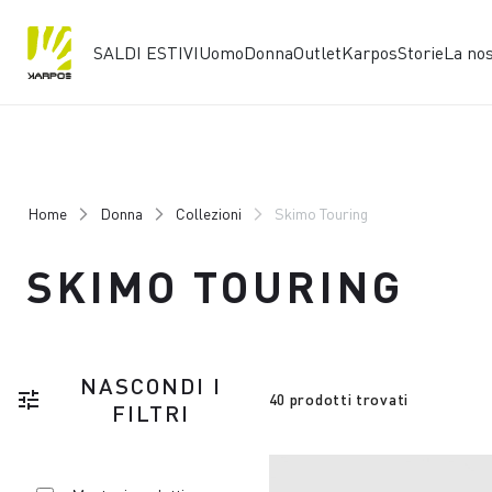
SALDI ESTIVI
Uomo
Donna
Outlet
Karpos
Storie
La no
Vai
Vai
al
alla
contenuto
navigazione
Home
Donna
Collezioni
Skimo Touring
SKIMO TOURING
NASCONDI I
tune
40 prodotti trovati
FILTRI