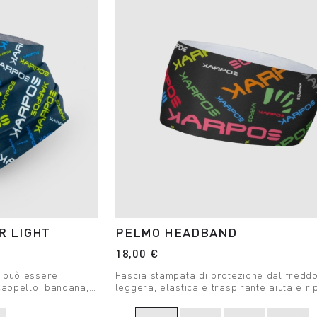
 LIGHT
PELMO HEADBAND
18,00 €
e può essere
Fascia stampata di protezione dal fredd
cappello, bandana,
leggera, elastica e traspirante aiuta e ri
a testa.
in salita che in discesa.