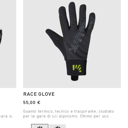
RACE GLOVE
55,00 €
o
Guanto termico, tecnico e traspirante, studiato
para sia
per le gare di sci alpinismo. Ottimo per uso
dinamico con freddo intenso.