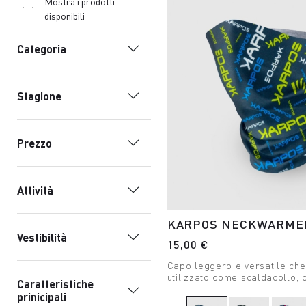
Mostra i prodotti
disponibili
Categoria
Stagione
Prezzo
Attività
KARPOS NECKWARMER
Vestibilità
15,00 €
Capo leggero e versatile ch
utilizzato come scaldacollo, 
Caratteristiche
passamontagna o fascia per l
prinicipali