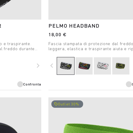
R
PELMO HEADBAND
18,00 €
o e traspirante.
Fascia stampata di protezione dal fredd
al freddo durante
leggera, elastica e traspirante aiuta e ri
in salita che in discesa.
navigate_next
navigate_before
Confronta
Outlet 30%
local_offer