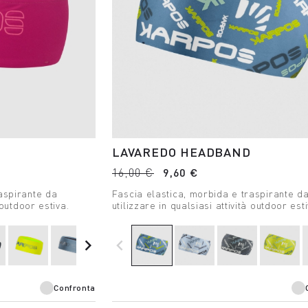
LAVAREDO HEADBAND
16,00 €
9,60 €
aspirante da
Fascia elastica, morbida e traspirante d
 outdoor estiva.
utilizzare in qualsiasi attività outdoor esti
navigate_next
navigate_before
Confronta