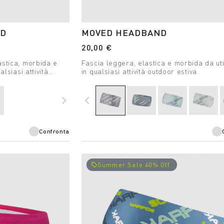
ND
MOVED HEADBAND
20,00 €
astica, morbida e
Fascia leggera, elastica e morbida da uti
alsiasi attività
in qualsiasi attività outdoor estiva.
navigate_next
navigate_before
Confronta
Summer Sale 40% Off
local_offer