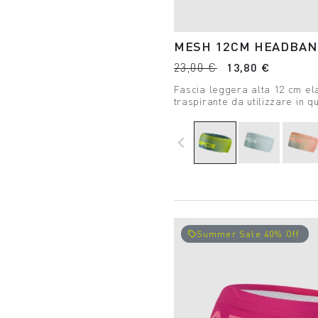
MESH 12CM HEADBA
23,00 €
13,80 €
Fascia leggera alta 12 cm el
traspirante da utilizzare in qu
outdoor estiva.
navigate_before
Summer Sale 40% Off
local_offer