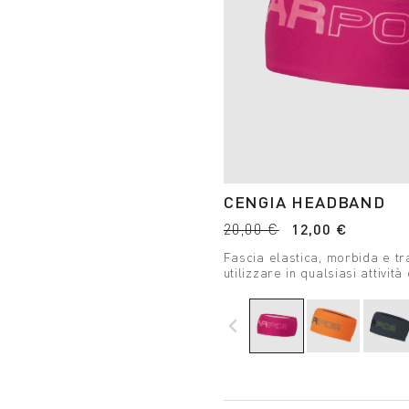
CENGIA HEADBAND
20,00 €
12,00 €
Fascia elastica, morbida e tr
utilizzare in qualsiasi attività
navigate_before