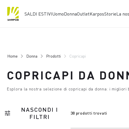
SALDI ESTIVI
Uomo
Donna
Outlet
Karpos
Storie
La no
Vai
Vai
al
alla
contenuto
navigazione
Home
Donna
Prodotti
Copricapi
COPRICAPI DA DON
Esplora la nostra selezione di copricapi da donna: i migliori 
NASCONDI I
tune
38 prodotti trovati
FILTRI