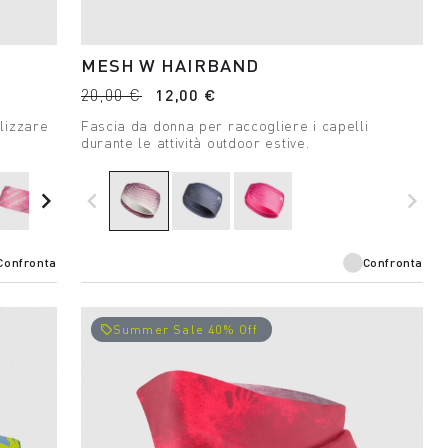
MESH W HAIRBAND
20,00 €
12,00 €
lizzare
Fascia da donna per raccogliere i capelli
durante le attività outdoor estive.
navigate_next
navigate_before
navigate_next
Confronta
Confronta
Summer Sale 40% Off
local_offer