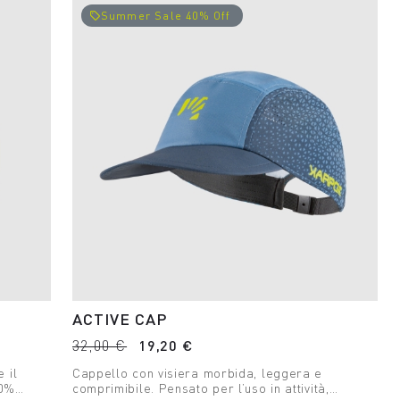
Summer Sale 40% Off
local_offer
ACTIVE CAP
32,00 €
19,20 €
 il
Cappello con visiera morbida, leggera e
00%
comprimibile. Pensato per l’uso in attività,