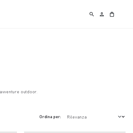
search
person
shopping_bag
 avventure outdoor.
Ordina per: