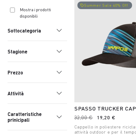
Summer Sale 40% Off
local_offer
Mostra i prodotti
disponibili
Sottocategoria
Stagione
Prezzo
Attività
SPASSO TRUCKER CA
Caratteristiche
32,00 €
19,20 €
prinicipali
Cappello in poliestere ricicl
attività outdoor e per il temp