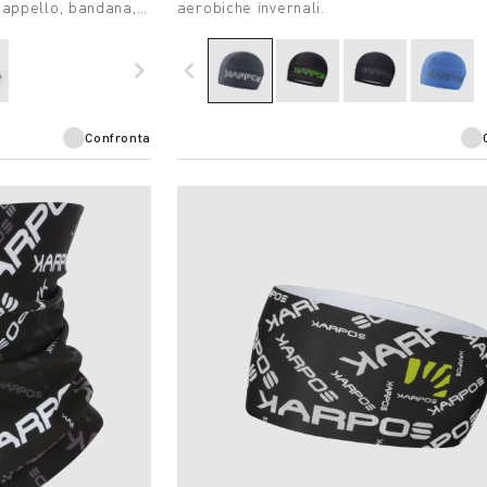
cappello, bandana,
aerobiche invernali.
a testa.
navigate_next
navigate_before
Confronta