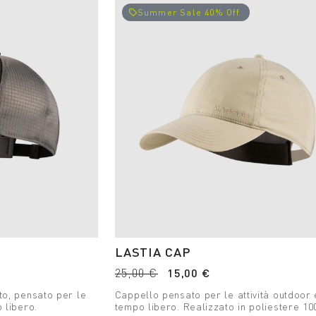
Summer Sale 40% Off
local_offer
P
LASTIA CAP
25,00 €
15,00 €
ato, pensato per le
Cappello pensato per le attività outdoor e
o libero.
tempo libero. Realizzato in poliestere 1