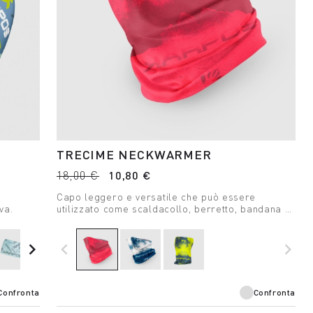
TRECIME NECKWARMER
18,00 €
10,80 €
a
Capo leggero e versatile che può essere
va.
utilizzato come scaldacollo, berretto, bandana e
fascetta, ideale per tutti gli sport outdoor estivi.
navigate_next
navigate_before
navigate_next
Confronta
Confronta