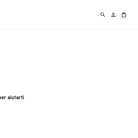
search
person
shopping_bag
er aiutarti
.