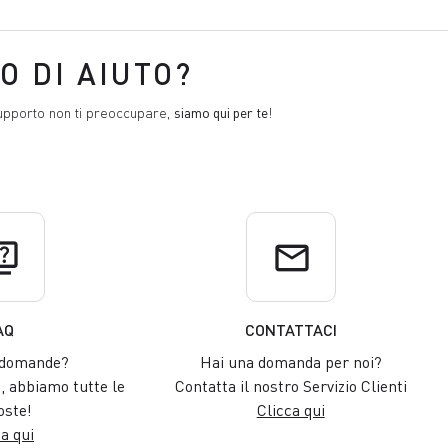
O DI AIUTO?
upporto non ti preoccupare,
siamo qui per te
!
uiz
email
AQ
CONTATTACI
 domande?
Hai una domanda per noi?
 abbiamo tutte le
Contatta il nostro Servizio Clienti
oste!
Clicca qui
a qui