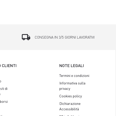
local_shipping
CONSEGNA IN 3/5 GIORNI LAVORATIVI
O CLIENTI
NOTE LEGALI
Termini e condizioni
o
Informativa sulla
sti di
privacy
e
Cookies policy
borsi
Dichiarazione
Accessibilità