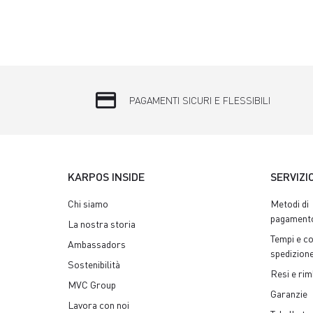
credit_card
PAGAMENTI SICURI E FLESSIBILI
KARPOS INSIDE
SERVIZI
Chi siamo
Metodi di
pagament
La nostra storia
Tempi e co
Ambassadors
spedizion
Sostenibilità
Resi e rim
MVC Group
Garanzie
Lavora con noi