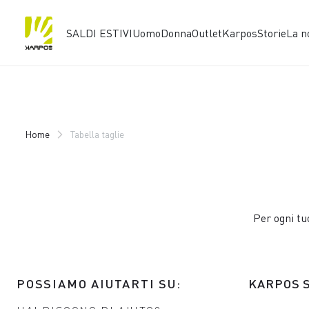
SALDI ESTIVI
Uomo
Donna
Outlet
Karpos
Storie
La n
Vai
Vai
al
alla
contenuto
navigazione
Home
Tabella taglie
Per ogni tu
POSSIAMO AIUTARTI SU:
KARPOS 