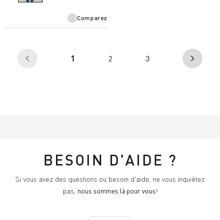
de PFAS.
Comparez
(en
1
2
3
arrow_back_ios
arrow_forward_ios
cours)
BESOIN D'AIDE ?
Si vous avez des questions ou besoin d'aide, ne vous inquiétez
pas,
nous sommes là pour vous
!