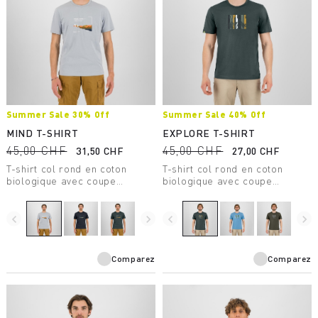
Summer Sale 30% Off
Summer Sale 40% Off
MIND T-SHIRT
EXPLORE T-SHIRT
45,00 CHF
45,00 CHF
31,50 CHF
27,00 CHF
T-shirt col rond en coton
T-shirt col rond en coton
biologique avec coupe
biologique avec coupe
régulière.
régulière.
navigate_before
navigate_next
navigate_before
navigate_next
Comparez
Comparez