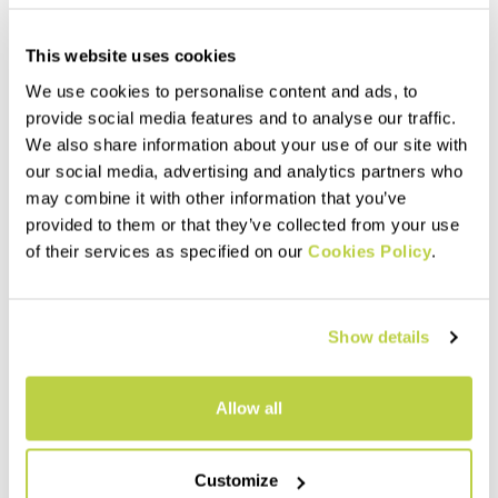
This website uses cookies
We use cookies to personalise content and ads, to
provide social media features and to analyse our traffic.
We also share information about your use of our site with
our social media, advertising and analytics partners who
may combine it with other information that you’ve
provided to them or that they’ve collected from your use
of their services as specified on our
Cookies Policy
.
Summer Sale 30% Off
Summer Sale 30% Off
LARES BERMUDA
NOGHERA BERMUDA
99,00 CHF
109,00 CHF
69,30 CHF
76,30 CHF
Show details
Bermuda en velours estival,
Bermuda au confort
pour vos randonnées ou vos
exceptionnel. Ils sont nés pour
moments de loisirs.
l’escalade, mais l’apparence
et la fonctionnalité les
Allow all
rendent parfaits pour les
navigate_before
navigate_next
navigate_before
navigate_next
loisirs, surtout par temps
chaud.
Customize
Comparez
Comparez