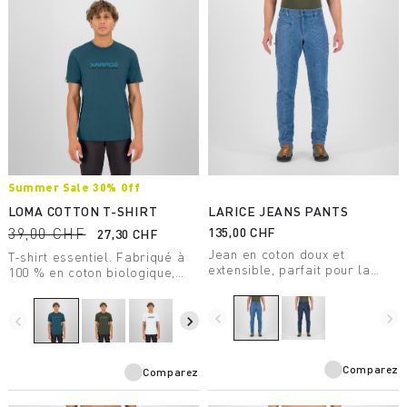
Summer Sale 30% Off
LOMA COTTON T-SHIRT
LARICE JEANS PANTS
39,00 CHF
135,00 CHF
27,30 CHF
Jean en coton doux et
T-shirt essentiel. Fabriqué à
extensible, parfait pour la
100 % en coton biologique,
marche ou les moments de
hypoallergénique et respirant,
détente.
il est conçu pour le temps
navigate_before
navigate_next
libre.
navigate_before
navigate_next
Comparez
Comparez