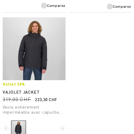
Comparez
Comparez
Outlet 30%
VAJOLET JACKET
319,00 CHF
223,30 CHF
Veste entièrement
imperméable avec capuche,
chaude et très confortable,
conçue pour allier technicité
et loisirs. En tissu 100%
navigate_before
navigate_next
recyclé sans ajout intentionnel