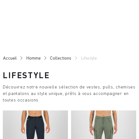
Passer
Passer
au
à
contenu
la
directement
navigation
directement
Accueil
Homme
Collections
Lifestyle
LIFESTYLE
Découvrez notre nouvelle sélection de vestes, pulls, chemises
et pantalons au style unique, prêts à vous accompagner en
toutes occasions