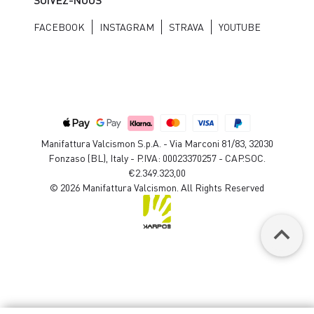
FACEBOOK
INSTAGRAM
STRAVA
YOUTUBE
Manifattura Valcismon S.p.A. - Via Marconi 81/83, 32030
Fonzaso (BL), Italy - P.IVA: 00023370257 - CAP.SOC.
€2.349.323,00
© 2026 Manifattura Valcismon. All Rights Reserved
keyboard_arrow_up