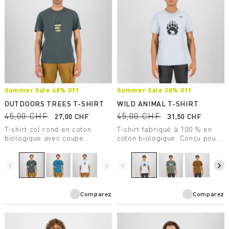
Summer Sale 40% Off
Summer Sale 30% Off
OUTDOORS TREES T-SHIRT
WILD ANIMAL T-SHIRT
45,00 CHF
45,00 CHF
27,00 CHF
31,50 CHF
T-shirt col rond en coton
T-shirt fabriqué à 100 % en
biologique avec coupe
coton biologique. Conçu pour
régulière.
les moments de détente, il
véhicule un message clair :
recycler le présent pour
navigate_before
navigate_next
navigate_before
navigate_next
préserver l'avenir.
Comparez
Comparez