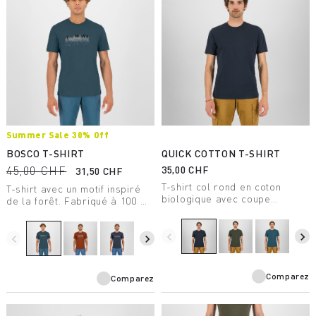
Summer Sale 30% Off
BOSCO T-SHIRT
QUICK COTTON T-SHIRT
45,00 CHF
35,00 CHF
31,50 CHF
T-shirt col rond en coton
T-shirt avec un motif inspiré
biologique avec coupe
de la forêt. Fabriqué à 100 %
régulière.
en coton biologique,
hypoallergénique et respirant,
navigate_before
navigate_next
il est idéal pour les moments
navigate_before
navigate_next
de détente.
Comparez
Comparez