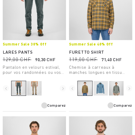
Summer Sale 30% Off
Summer Sale 40% Off
LARES PANTS
FURETTO SHIRT
129,00 CHF
119,00 CHF
90,30 CHF
71,40 CHF
Pantalon en velours estival,
Chemise à carreaux à
pour vos randonnées ou vos
manches longues en tissu
moments de loisirs.
frais et respirant.
navigate_before
navigate_next
navigate_before
navigate_next
Comparez
Comparez