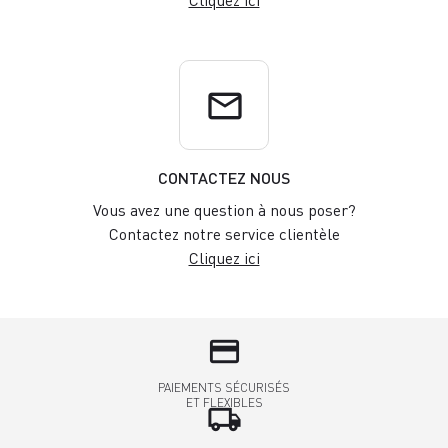
Cliquez ici
email
CONTACTEZ NOUS
Vous avez une question à nous poser?
Contactez notre service clientèle
Cliquez ici
credit_card
PAIEMENTS SÉCURISÉS
ET FLEXIBLES
local_shipping