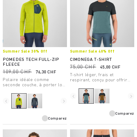
Summer Sale 30% Off
Summer Sale 40% Off
POMEDES TECH FULL-ZIP
CIMONEGA T-SHIRT
FLEECE
75,00 CHF
45,00 CHF
109,00 CHF
76,30 CHF
T-shirt léger, frais et
Polaire idéale comme
respirant, conçu pour offrir
seconde couche, à porter lors
des performances maximales
des journées plus fraîches.
à l'alpiniste, même lors des
Avec une poche poitrine, elle
journées les plus chaudes.
navigate_before
navigate_next
est spécialement conçue pour
navigate_before
navigate_next
être portée avec un harnais.
Comparez
Comparez