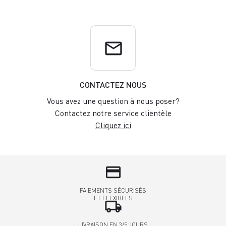
email
CONTACTEZ NOUS
Vous avez une question à nous poser?
Contactez notre service clientèle
Cliquez ici
credit_card
PAIEMENTS SÉCURISÉS
ET FLEXIBLES
local_shipping
LIVRAISON EN 3/5 JOURS