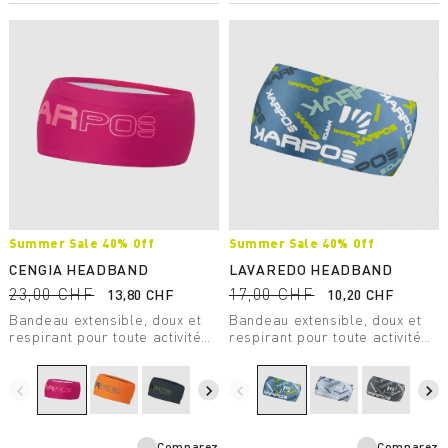
Summer Sale 40% Off
Summer Sale 40% Off
CENGIA HEADBAND
LAVAREDO HEADBAND
23,00 CHF
17,00 CHF
13,80 CHF
10,20 CHF
Bandeau extensible, doux et
Bandeau extensible, doux et
respirant pour toute activité
respirant pour toute activité
outdoor en été.
outdoor en été.
navigate_before
navigate_next
navigate_before
navigate_next
Comparez
Comparez