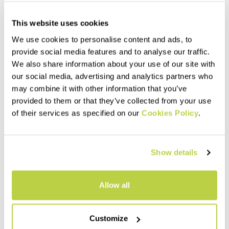
This website uses cookies
We use cookies to personalise content and ads, to
provide social media features and to analyse our traffic.
We also share information about your use of our site with
our social media, advertising and analytics partners who
may combine it with other information that you’ve
provided to them or that they’ve collected from your use
Summer Sale 30% Off
Summer Sale 20% Off
of their services as specified on our
Cookies Policy
.
RAMEZZA LIGHT PANT
ROCK EVO BERMUDA
159,00 CHF
109,00 CHF
111,30 CHF
87,20 CHF
Pantalons respirants,
Shorts confortables, légers et
Show details
élastiques et résistants,
polyvalents, parfaits pour
adaptés à toute situation
toute activité de plein air en
outdoor estivale. Avec des
été. Ils offrent une protection
renforts Cordura® dans les
contre les rayons du soleil.
navigate_before
navigate_next
navigate_before
navigate_next
Allow all
principales zones de
frottement.
Comparez
Comparez
Customize