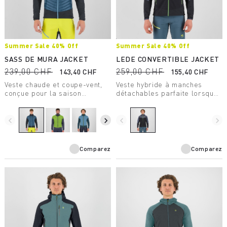
Summer Sale 40% Off
Summer Sale 40% Off
SASS DE MURA JACKET
LEDE CONVERTIBLE JACKET
239,00 CHF
259,00 CHF
143,40 CHF
155,40 CHF
Veste chaude et coupe-vent,
Veste hybride à manches
conçue pour la saison
détachables parfaite lorsque
estivale. Grâce à sa
vous recherchez une
construction hybride, elle
protection contre le vent, sans
garantit protection,
sacrifier la respirabilité.
navigate_before
navigate_next
navigate_before
navigate_next
respirabilité et confort
maximal.
Comparez
Comparez