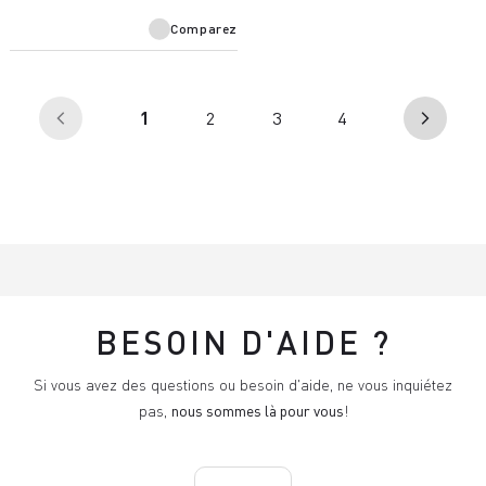
Comparez
(en
1
2
3
4
arrow_back_ios
arrow_forward_ios
cours)
BESOIN D'AIDE ?
Si vous avez des questions ou besoin d'aide, ne vous inquiétez
pas,
nous sommes là pour vous
!