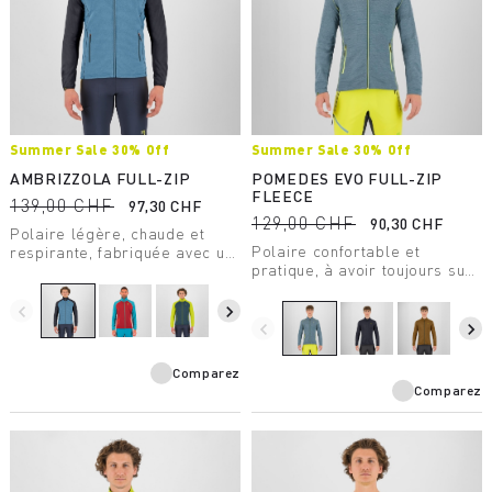
Summer Sale 30% Off
Summer Sale 30% Off
AMBRIZZOLA FULL-ZIP
POMEDES EVO FULL-ZIP
FLEECE
139,00 CHF
97,30 CHF
129,00 CHF
90,30 CHF
Polaire légère, chaude et
Polaire confortable et
respirante, fabriquée avec un
pratique, à avoir toujours sur
tissu de poids moyen, conçue
soi. Idéale en tant que
pour les activités de plein air
seconde couche légère pour
estivales.
navigate_before
navigate_next
les journées fraîches.
navigate_before
navigate_next
Comparez
Comparez