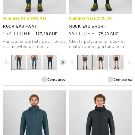
Summer Sale 20% Off
Summer Sale 20% Off
ROCK EVO PANT
ROCK EVO SHORT
159,00 CHF
99,00 CHF
127,20 CHF
79,20 CHF
Pantalons parfaits pour toutes
Shorts polyvalents, doux et
les activités de plein air
confortables, parfaits pour
estivales. Fabriqués avec une
toute activité de plein air
construction hybride, ils
estivale. Ils offrent une
offrent une protection solaire
protection contre les rayons
navigate_before
navigate_next
navigate_before
navigate_next
UPF40, confort et une
du soleil.
excellente liberté de
mouvement.
Comparez
Comparez