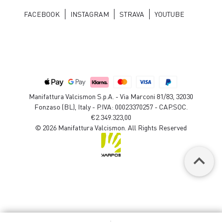
FACEBOOK
INSTAGRAM
STRAVA
YOUTUBE
Manifattura Valcismon S.p.A. - Via Marconi 81/83, 32030
Fonzaso (BL), Italy - P.IVA: 00023370257 - CAP.SOC.
€2.349.323,00
© 2026 Manifattura Valcismon. All Rights Reserved
keyboard_arrow_up