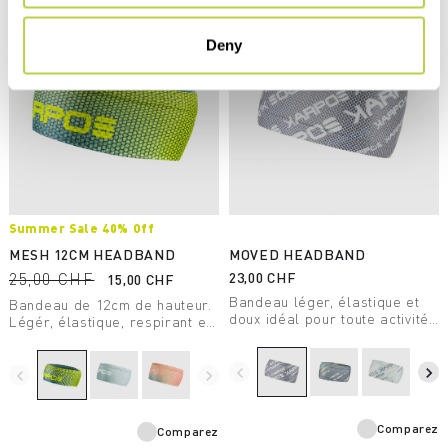
Deny
Summer Sale 40% Off
MESH 12CM HEADBAND
MOVED HEADBAND
25,00 CHF
23,00 CHF
15,00 CHF
Bandeau léger, élastique et
Bandeau de 12cm de hauteur.
doux idéal pour toute activité
Légér, élastique, respirant et
de plein air en été.
doux idéal pour toute activité
de plein air en été.
navigate_before
navigate_next
navigate_before
navigate_next
Comparez
Comparez