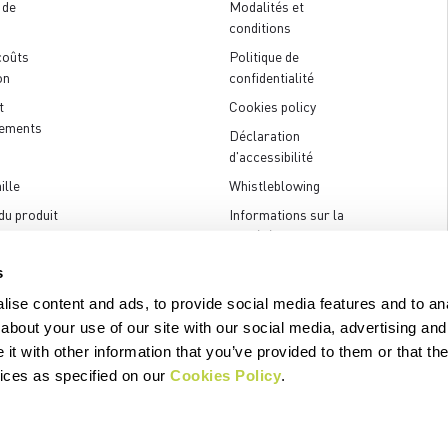
 de
Modalités et
conditions
coûts
Politique de
on
confidentialité
t
Cookies policy
ements
Déclaration
d'accessibilité
ille
Whistleblowing
du produit
Informations sur la
société
 nous
s
ise content and ads, to provide social media features and to anal
about your use of our site with our social media, advertising and
t with other information that you’ve provided to them or that the
.p.A. - Via Marconi 81/83, 32030 Fonzaso (BL), Italy - P.IVA: 00023370257 
vices as specified on our
Cookies Policy
.
© 2026 Manifattura Valcismon. All Rights Reserved