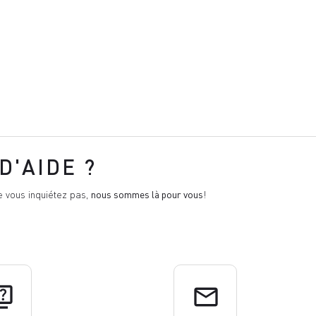
D'AIDE ?
e vous inquiétez pas,
nous sommes là pour vous
!
uiz
email