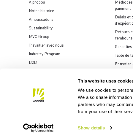
À propos
Méthodes
paiement
Notre histoire
Délais et 
Ambassadors
d'expéditi
Sustainability
Retours e
MVC Group
rembours
Travailler avec nous
Garanties
Industry Program
Table de ta
B2B
Entretien 
Archives multimédia
Contactez
This website uses cookie
We use cookies to personal
We also share information 
partners who may combine i
Manifattura Valcismon S
from your use of their ser
Show details