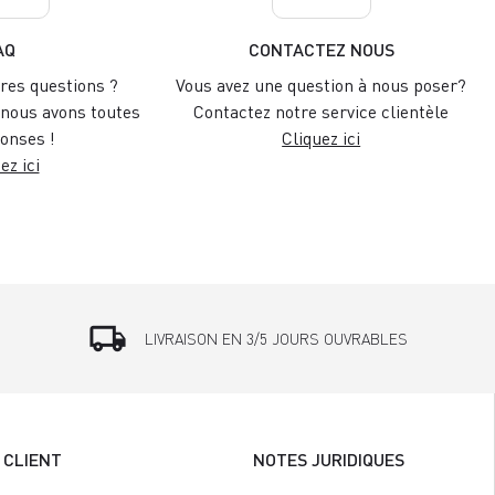
AQ
CONTACTEZ NOUS
res questions ?
Vous avez une question à nous poser?
nous avons toutes
Contactez notre service clientèle
onses !
Cliquez ici
ez ici
local_shipping
LIVRAISON EN 3/5 JOURS OUVRABLES
 CLIENT
NOTES JURIDIQUES