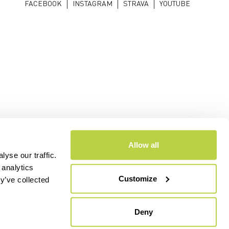
FACEBOOK
INSTAGRAM
STRAVA
YOUTUBE
Allow all
yse our traffic.
 analytics
Customize
y’ve collected
- CAP.SOC. €2.349.323,00
Deny