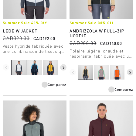
Summer Sale 40% Off
Summer Sale 30% Off
LEDE W JACKET
AMBRIZZOLA W FULL-ZIP
HOODIE
CAD320.00
CAD192.00
CAD200.00
CAD140.00
Veste hybride fabriquée avec
Polaire légère, chaude et
une combinaison de tissus qui
respirante, fabriquée avec un
garantit confort, liberté de
tissu de poids moyen, conçue
mouvement, chaleur et une
pour les activités de plein air
excellente protection contre
navigate_before
navigate_next
estivales.
le vent.
navigate_before
navigate_next
Comparez
Comparez