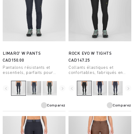
LIMARO' W PANTS
ROCK EVO W TIGHTS
CAD150.00
CAD147.25
Pantalons résistants et
Collants élastiques et
essentiels, parfaits pour
confortables, fabriqués en
l'escalade mais également
Sensitive® Classic.
adaptés pour la randonnée.
Grâce au traitement DWR, ils
navigate_before
navigate_next
navigate_before
navigate_next
garantissent confort et
respirabilité.
Comparez
Comparez