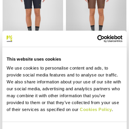
Summer Sale 30% Off
Summer Sale 40% Off
ROCK EVO W BERMUDA
ROCCIA W BERMUDA
This website uses cookies
CAD150.00
CAD140.00
CAD105.00
CAD84.00
We use cookies to personalise content and ads, to
Shorts confortables, légers et
Shorts en nylon recyclé,
polyvalents, parfaits pour
conçus pour l'escalade mais
provide social media features and to analyse our traffic.
toute activité de plein air en
aussi pour la randonnée,
We also share information about your use of our site with
été. Ils offrent une protection
traités avec un traitement
contre les rayons du soleil.
DWR pour plus de résistance
our social media, advertising and analytics partners who
navigate_before
navigate_next
navigate_before
navigate_next
et de protection.
may combine it with other information that you’ve
provided to them or that they’ve collected from your use
Comparez
Comparez
of their services as specified on our
Cookies Policy
.