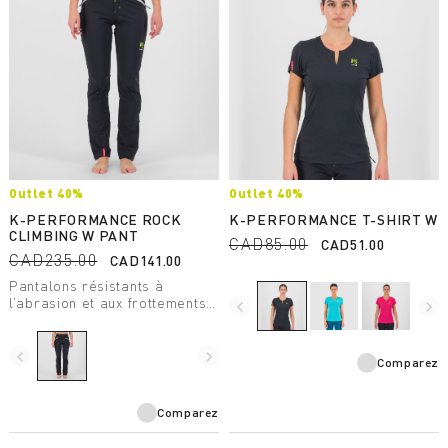
Outlet 40%
Outlet 40%
K-PERFORMANCE ROCK
K-PERFORMANCE T-SHIRT W
CLIMBING W PANT
CAD85.00
CAD51.00
CAD235.00
CAD141.00
Pantalons résistants à
l’abrasion et aux frottements.
navigate_before
navigate_next
Légers et respirants, ils sont
conçus pour l’alpinisme.
Réalisés pour être utilisés
navigate_before
navigate_next
Comparez
avec le harnais.
Comparez