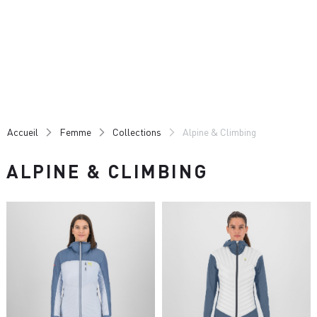
Passer
Passer
au
à
contenu
la
directement
navigation
directement
Accueil
Femme
Collections
Alpine & Climbing
ALPINE & CLIMBING