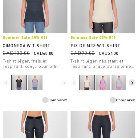
Summer Sale 40% Off
Summer Sale 40% Off
CIMONEGA W T-SHIRT
PIZ DE MEZ W T-SHIRT
CAD100.00
CAD90.00
CAD60.00
CAD54.00
T-shirt léger, frais et
T-shirt léger, résistant et
respirant, conçu pour offrir
respirant. Grâce au traitement
des performances maximales
Polygiene®, il est parfait pour
à l'alpiniste, même lors des
les activités les plus intenses.
journées les plus chaudes.
navigate_before
navigate_next
navigate_before
navigate_next
Comparez
Comparez