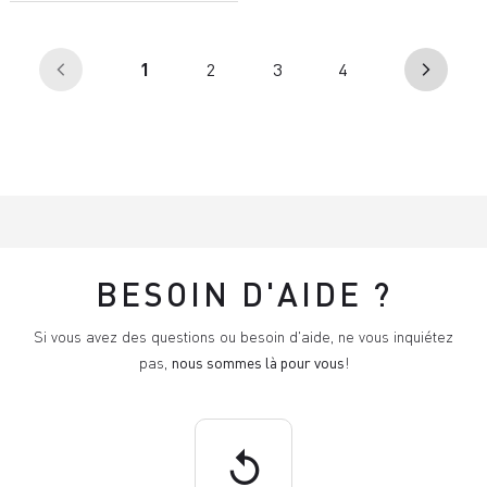
(en
1
2
3
4
arrow_back_ios
arrow_forward_ios
cours)
BESOIN D'AIDE ?
Si vous avez des questions ou besoin d'aide, ne vous inquiétez
pas,
nous sommes là pour vous
!
replay