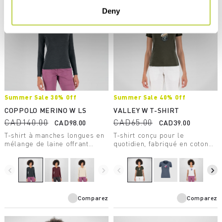
Deny
Summer Sale 30% Off
Summer Sale 40% Off
COPPOLO MERINO W LS
VALLEY W T-SHIRT
CAD140.00
CAD65.00
CAD98.00
CAD39.00
T-shirt à manches longues en
T-shirt conçu pour le
mélange de laine offrant
quotidien, fabriqué en coton
respirabilité et gestion de
organique 100 % flammé.
l’humidité. Confectionné en
laine mérinos certifiée sans
navigate_before
navigate_next
navigate_before
navigate_next
mulesing.
Comparez
Comparez