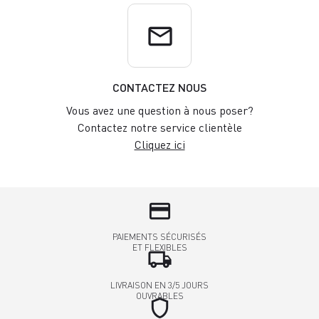
email
CONTACTEZ NOUS
Vous avez une question à nous poser?
Contactez notre service clientèle
Cliquez ici
credit_card
PAIEMENTS SÉCURISÉS
ET FLEXIBLES
local_shipping
LIVRAISON EN 3/5 JOURS
OUVRABLES
shield