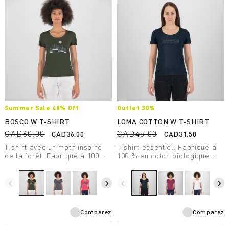
Summer Sale 40% Off
Outlet 30%
BOSCO W T-SHIRT
LOMA COTTON W T-SHIRT
CAD60.00
CAD45.00
CAD36.00
CAD31.50
T-shirt avec un motif inspiré
T-shirt essentiel. Fabriqué à
de la forêt. Fabriqué à 100 %
100 % en coton biologique,
en coton biologique,
hypoallergénique et respirant,
hypoallergénique et respirant,
il est conçu pour le temps
il est idéal pour les moments
libre.
navigate_before
navigate_next
navigate_before
navigate_next
de détente.
Comparez
Comparez