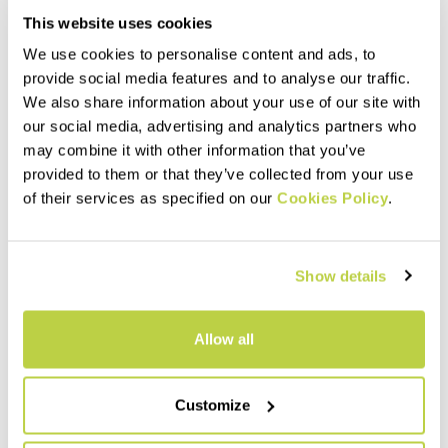
This website uses cookies
We use cookies to personalise content and ads, to
provide social media features and to analyse our traffic.
We also share information about your use of our site with
our social media, advertising and analytics partners who
may combine it with other information that you’ve
provided to them or that they’ve collected from your use
Summer Sale 40% Off
Summer Sale 30% Off
of their services as specified on our
Cookies Policy
.
RA STUA W JACKET
LOMA SUN EVO W TOP
CAD280.00
CAD50.00
CAD168.00
CAD35.00
Veste thermique, coupe-vent
Débardeur frais et léger avec
et légère, adaptée à toute
traitement Polygene®, adapté
Show details
activité de plein air par
aux chaleurs estivales.
températures modérées.
navigate_before
navigate_next
navigate_before
navigate_next
Allow all
Comparez
Comparez
Customize