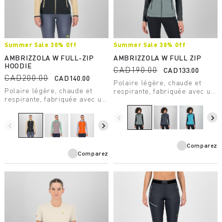
Summer Sale 30% Off
Summer Sale 30% Off
AMBRIZZOLA W FULL-ZIP
AMBRIZZOLA W FULL ZIP
HOODIE
CAD190.00
CAD133.00
CAD200.00
CAD140.00
Polaire légère, chaude et
Polaire légère, chaude et
respirante, fabriquée avec un
respirante, fabriquée avec un
tissu de poids moyen, conçue
tissu de poids moyen, conçue
pour les activités de plein air
pour les activités de plein air
estivales.
navigate_before
navigate_next
estivales.
navigate_before
navigate_next
Comparez
Comparez