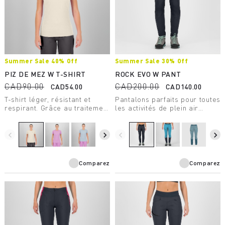
Summer Sale 40% Off
Summer Sale 30% Off
PIZ DE MEZ W T-SHIRT
ROCK EVO W PANT
CAD90.00
CAD200.00
CAD54.00
CAD140.00
T-shirt léger, résistant et
Pantalons parfaits pour toutes
respirant. Grâce au traitement
les activités de plein air
Polygiene®, il est parfait pour
estivales. Fabriqués avec une
les activités les plus intenses.
construction hybride, ils
offrent une protection solaire
navigate_before
navigate_next
navigate_before
navigate_next
UPF40, confort et une
excellente liberté de
mouvement.
Comparez
Comparez