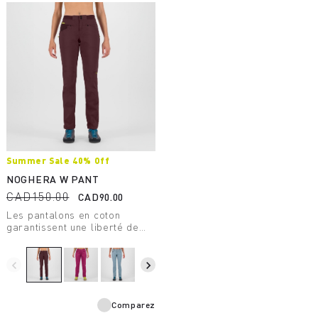
Summer Sale 40% Off
NOGHERA W PANT
CAD150.00
CAD90.00
Les pantalons en coton
garantissent une liberté de
mouvement maximale et un
confort inégalé qui les
rendent parfaits pour la vie
navigate_before
navigate_next
quotidienne.
Comparez