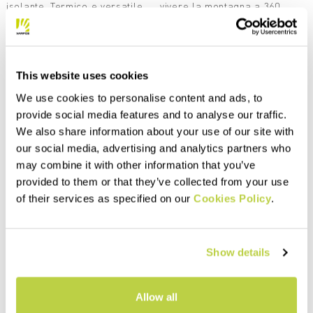
isolante. Termico e versatile,
vivere la montagna a 360
si adatta a molteplici attività
gradi. Traspirante e
invernali.
protettivo, perfetto in
abbinamento agli altri della
navigate_before
navigate_next
navigate_before
navigate_next
linea Federa.
This website uses cookies
Confronta
Confronta
We use cookies to personalise content and ads, to
provide social media features and to analyse our traffic.
We also share information about your use of our site with
our social media, advertising and analytics partners who
may combine it with other information that you’ve
provided to them or that they’ve collected from your use
of their services as specified on our
Cookies Policy
.
Show details
Outlet 40%
Outlet 30%
COPPOLO MERINO FULL ZIP
CHERZ FLEECE
HOODIE
Allow all
155,00 €
108,50 €
155,00 €
93,00 €