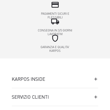
credit_card
PAGAMENTI SICURI E
FLESSIBILI
local_shipping
CONSEGNA IN 3/5 GIORNI
LAVORATIVI
shield
GARANZIA E QUALITA'
KARPOS
KARPOS INSIDE
SERVIZIO CLIENTI