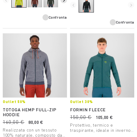
navigate_before
navigate_next
facilmente comprimibile.
navigate_before
navigate_next
Confronta
Confronta
Outlet 50%
Outlet 30%
TOTOGA HEMP FULL-ZIP
FORMIN FLEECE
HOODIE
150,00 €
105,00 €
160,00 €
80,00 €
Protettivo, termico e
Realizzata con un tessuto
traspirante, ideale in inverno
100% naturale, composto da
con condizioni di freddo