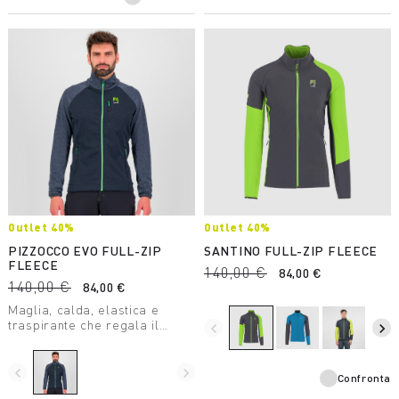
Outlet 40%
Outlet 40%
PIZZOCCO EVO FULL-ZIP
SANTINO FULL-ZIP FLEECE
FLEECE
140,00 €
84,00 €
140,00 €
84,00 €
Maglia, calda, elastica e
traspirante che regala il
navigate_before
navigate_next
massimo comfort. Perfetta in
ogni situazione.
navigate_before
navigate_next
Confronta