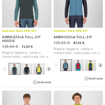
Summer Sale 30% Off
Summer Sale 30% Off
AMBRIZZOLA FULL-ZIP
AMBRIZZOLA FULL-ZIP
HOODIE
125,00 €
87,50 €
135,00 €
94,50 €
Maglia leggera, calda e
Maglia leggera, calda e
traspirante, realizzata con un
traspirante, realizzata con un
tessuto di medio peso,
tessuto di medio peso,
pensata per le attività
pensata per le attività
outdoor estive.
navigate_before
navigate_next
outdoor estive.
navigate_before
navigate_next
Confronta
Confronta