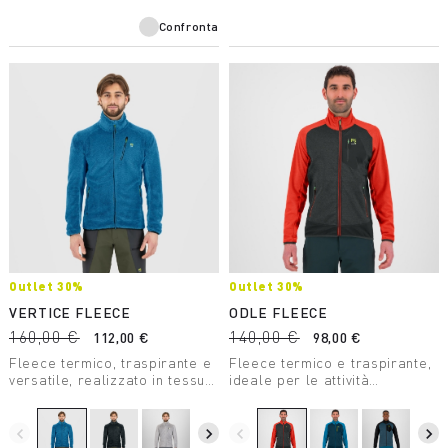
Confronta
Outlet 30%
Outlet 30%
VERTICE FLEECE
ODLE FLEECE
160,00 €
140,00 €
112,00 €
98,00 €
Fleece termico, traspirante e
Fleece termico e traspirante,
versatile, realizzato in tessuto
ideale per le attività
Thermo Fleece. Ideale in
dinamiche e nelle giornate
diverse situazioni outdoor, da
non troppo fredde.
avere sempre con sé durante
navigate_before
navigate_next
navigate_before
navigate_next
le uscite invernali.