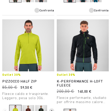
Confronta
Confronta
Outlet 30%
Outlet 30%
PIZZOCCO HALF ZIP
K-PERFORMANCE H-LOFT
FLEECE
85,00 €
59,50 €
200,00 €
140,00 €
Fleece caldo e traspirante.
Fleece performante, studiato
Leggero, pesa solo 306
per offrire massimo calore
grammi, si presta a molte
con il minimo peso. Perfetto
attività invernali.
per la vestibilità a strati,