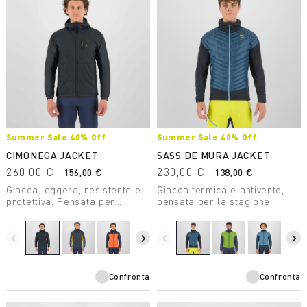
Summer Sale 40% Off
Summer Sale 40% Off
CIMONEGA JACKET
SASS DE MURA JACKET
260,00 €
230,00 €
156,00 €
138,00 €
Giacca leggera, resistente e
Giacca termica e antivento,
protettiva. Pensata per
pensata per la stagione
l’alpinismo, occupa poco
estiva. Grazie alla costruzione
spazio nello zaino e
ibrida garantisce protezione,
garantisce protezione dagli
traspirazione e massimo
navigate_before
navigate_next
navigate_before
navigate_next
agenti atmosferici, in parete
comfort.
come in alta montagna.
Confronta
Confronta