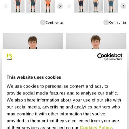
consentire la massima libertà
anche per il trekking.
di movimento.
navigate_before
navigate_next
navigate_before
navigate_next
Confronta
Confronta
This website uses cookies
We use cookies to personalise content and ads, to
provide social media features and to analyse our traffic.
Summer Sale 40% Off
Summer Sale 40% Off
We also share information about your use of our site with
PARETE EVO JACKET
PARETE EVO VEST
our social media, advertising and analytics partners who
165,00 €
125,00 €
99,00 €
75,00 €
may combine it with other information that you’ve
Giacca antivento altamente
Gilet antivento altamente
provided to them or that they’ve collected from your use
traspirante e facilmente
traspirante con trattamento
of their services as specified on our
Cookies Policy
.
comprimibile, con trattamento
DWR, perfetto per l’attività