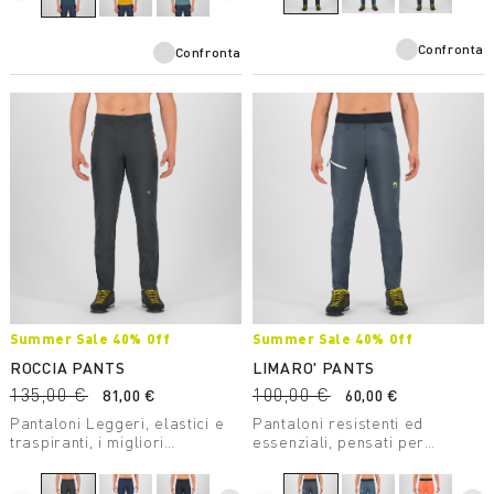
Confronta
Confronta
Summer Sale 40% Off
Summer Sale 40% Off
ROCCIA PANTS
LIMARO' PANTS
135,00 €
100,00 €
81,00 €
60,00 €
Pantaloni Leggeri, elastici e
Pantaloni resistenti ed
traspiranti, i migliori
essenziali, pensati per
compagni quando si è in
l’arrampicata ma perfetti
falesia. Realizzati in Nylon
anche per il trekking. Con