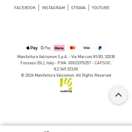
FACEBOOK
INSTAGRAM
STRAVA
YOUTUBE
Manifattura Valcismon S.p.A. - Via Marconi 81/83, 32030
Fonzaso (BL), Italy - P.IVA: 00023370257 - CAP.SOC.
€2.349.323,00
© 2026 Manifattura Valcismon. All Rights Reserved
keyboard_arrow_up