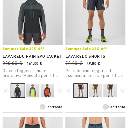
Summer Sale 30% Off
Summer Sale 30% Off
LAVAREDO RAIN EVO JACKET
LAVAREDO SHORTS
230,00 €
70,00 €
161,00 €
49,00 €
Giacca leggerissima e
Pantaloncini leggeri ed
protettiva. Pensata per il trail
essenziali, pensati per il trail
running, offre una resistenza
running. Con boxer interno
a 20.000 mm di colonna
offrono comfort e freschezza,
d’acqua e 25.000 g/m2/24 ore
anche durante l’attività più
navigate_before
navigate_next
navigate_before
navigate_next
di traspirabilità.
intensa.
Confronta
Confronta