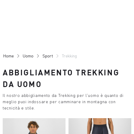
Vai
Vai
al
alla
contenuto
navigazione
Home
Uomo
Sport
Trekking
ABBIGLIAMENTO TREKKING
DA UOMO
Il nostro abbigliamento da Trekking per l'uomo è quanto di
meglio puoi indossare per camminare in montagna con
tecnicità e stile.