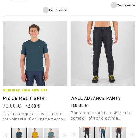
Confronta
Confronta
Summer Sale 40% Off
PIZ DE MEZ T-SHIRT
WALL ADVANCE PANTS
70,00 €
180,00 €
42,00 €
Pantaloni pratici, resistenti e
T-shirt leggera, resistente e
comodi, offrono ottima
traspirante. Con trattamento
vestibilità e ampia libertà di
Polygiene® è perfetta per le
movimento. In Nylon riciclato,
attività più intense.
sono pensati per l’alpinismo.
navigate_before
navigate_next
navigate_before
navigate_next