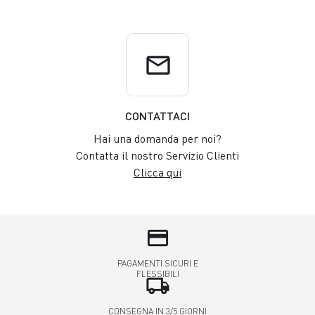
email
CONTATTACI
Hai una domanda per noi?
Contatta il nostro Servizio Clienti
Clicca qui
credit_card
PAGAMENTI SICURI E
FLESSIBILI
local_shipping
CONSEGNA IN 3/5 GIORNI