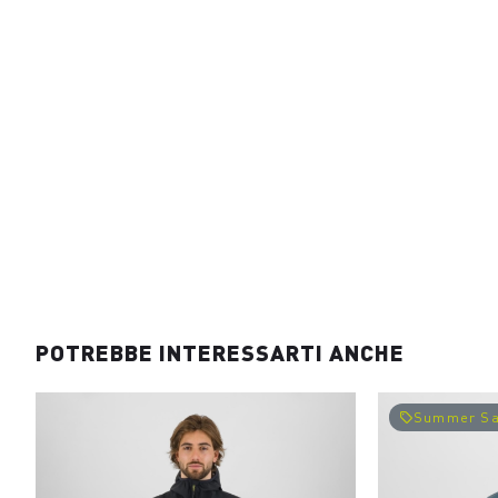
POTREBBE INTERESSARTI ANCHE
Summer Sa
local_offer