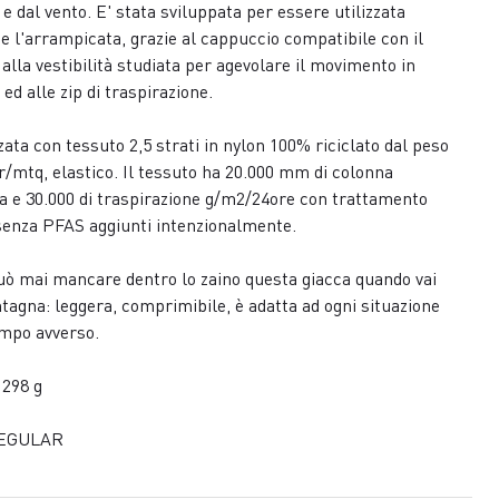
 e dal vento. E' stata sviluppata per essere utilizzata
e l'arrampicata, grazie al cappuccio compatibile con il
 alla vestibilità studiata per agevolare il movimento in
 ed alle zip di traspirazione.
zata con tessuto 2,5 strati in nylon 100% riciclato dal peso
gr/mtq, elastico. Il tessuto ha 20.000 mm di colonna
a e 30.000 di traspirazione g/m2/24ore con trattamento
enza PFAS aggiunti intenzionalmente.
ò mai mancare dentro lo zaino questa giacca quando vai
tagna: leggera, comprimibile, è adatta ad ogni situazione
mpo avverso.
 298 g
REGULAR