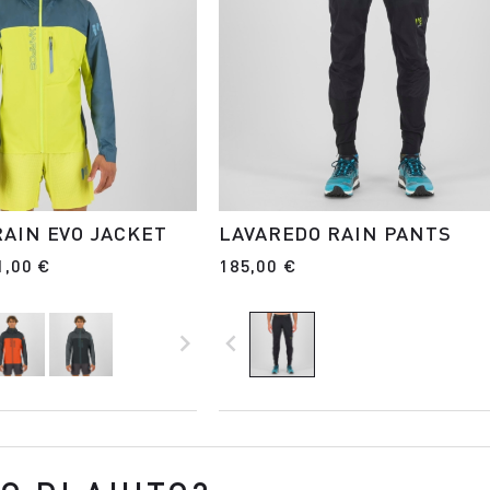
RAIN EVO JACKET
LAVAREDO RAIN PANTS
1,00 €
185,00 €
navigate_next
navigate_before