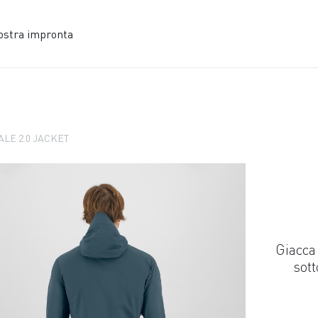
ostra impronta
LE 2.0 JACKET
Giacca
sott