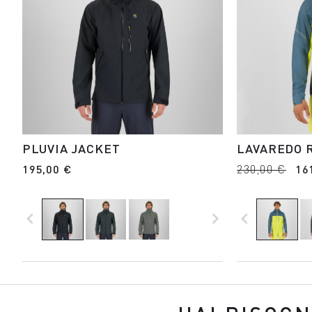
PLUVIA JACKET
LAVAREDO 
195,00 €
230,00 €
16
navigate_before
navigate_next
navigate_before