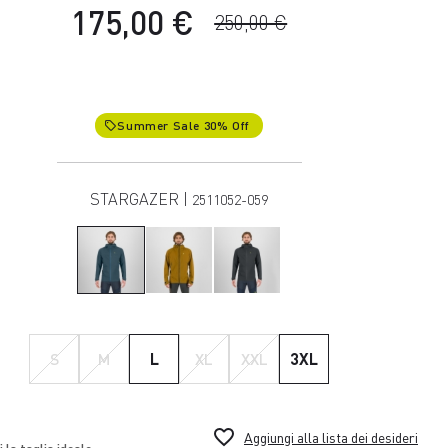
175,00 €
250,00 €
Summer Sale 30% Off
local_offer
STARGAZER |
2511052-059
S
M
L
XL
XXL
3XL
favorite_border
Aggiungi alla lista dei desideri