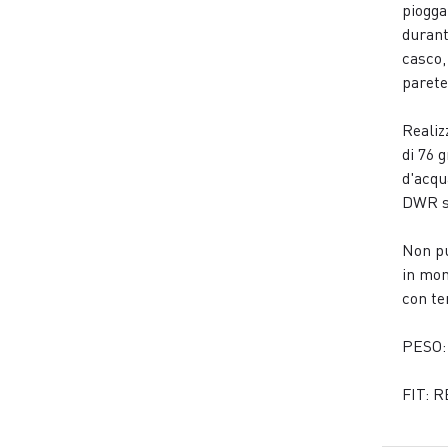
piogga
durant
casco,
parete
Realiz
di 76 
d'acqu
DWR s
Non pu
in mon
con te
PESO:
FIT: 