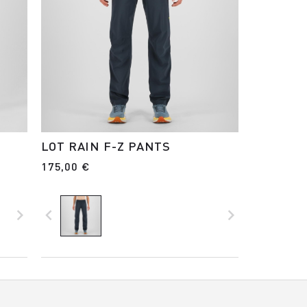
LOT RAIN F-Z PANTS
175,00 €
navigate_next
navigate_before
navigate_next